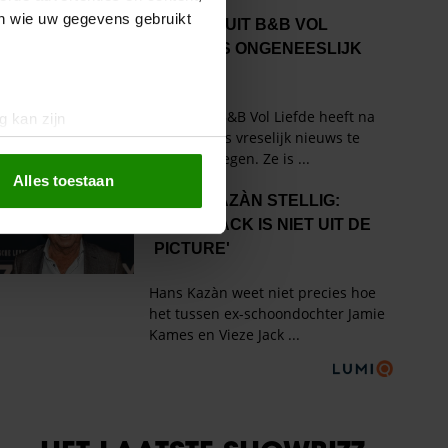
en wie uw gegevens gebruikt
g kan zijn
erprinting)
t
detailgedeelte
in. U kunt uw
Alles toestaan
 media te bieden en om ons
ze partners voor social
nformatie die u aan ze heeft
oord met onze cookies als u