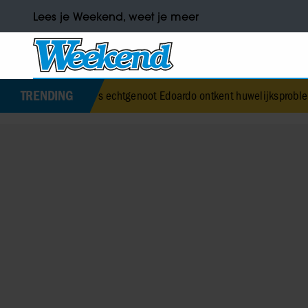
Lees je Weekend, weet je meer
TRENDING
eatrice’s echtgenoot Edoardo ontkent huwelijksproblemen
•
Jurre G