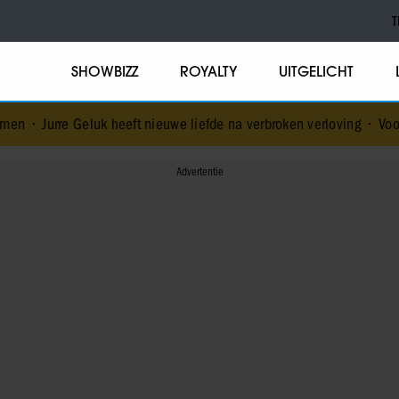
T
SHOWBIZZ
ROYALTY
UITGELICHT
eluk heeft nieuwe liefde na verbroken verloving
•
Voormalig prins A