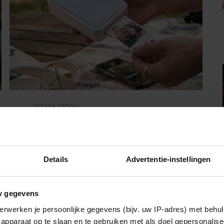
07/08/2026
MET DEZE MINI FOTOPRINTER VAN
ACTION HEB JE JE FAVORIETE FOTO’S
BINNEN ÉÉN MINUUT IN HANDEN
Details
Advertentie-instellingen
Sante
w gegevens
erwerken je persoonlijke gegevens (bijv. uw IP-adres) met behul
apparaat op te slaan en te gebruiken met als doel gepersonalise