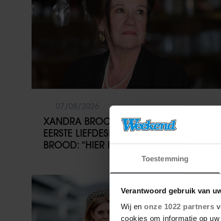
07/08/2026
XANDRA BROOD BLIKT TERUG OP
EERSTE LIEFDESNEST MET HERMAN
BROOD: “HIER IS LOLA GEBOREN”
Toestemming
Weekend
Verantwoord gebruik van u
Wij en
onze 1022 partners
v
cookies om informatie op uw 