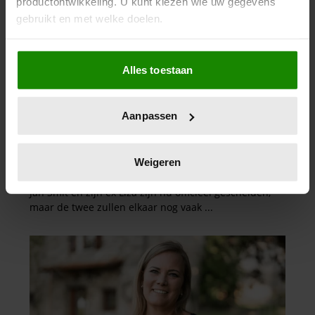
productontwikkeling. U kunt kiezen wie uw gegevens
gebruikt en met welke doelen.
Als u het toestaat, willen we ook graag:
Alles toestaan
Informatie verzamelen over uw geografische
locatie, die tot een paar meter nauwkeurig kan zijn
Uw apparaat identificeren door het actief te
Aanpassen
scannen op specifieke eigenschappen (fingerprinting)
Lees meer over hoe uw persoonlijke gegevens worden
verwerkt en stel uw voorkeuren in het
detailgedeelte
in.
Weigeren
U kunt uw toestemming op elk moment wijzigen of
intrekken in de Cookieverklaring.
We gebruiken cookies om content en advertenties te
personaliseren, om functies voor social media te bieden
en om ons websiteverkeer te analyseren. Ook delen we
informatie over uw gebruik van onze site met onze
partners voor social media, adverteren en analyse. Deze
partners kunnen deze gegevens combineren met andere