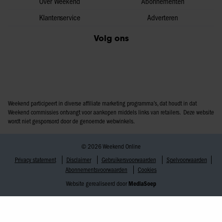
Over Weekend
Abonnementen
Klantenservice
Adverteren
Volg ons
Weekend participeert in diverse affiliate marketing programma’s, dat houdt in dat
Weekend commissies ontvangt voor aankopen middels links van retailers. Deze website
wordt niet gesponsord door de genoemde webwinkels.
© 2026 Weekend Online
Privacy statement
Disclaimer
Gebruikersvoorwaarden
Spelvoorwaarden
Abonnementsvoorwaarden
Cookies
Website gerealiseerd door
MediaSoep