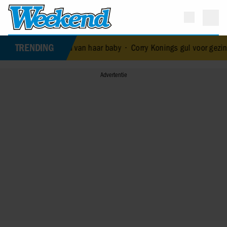
TRENDING
 de dood van haar baby
•
Corry Konings gul voor gezin: ‘Meer voor o