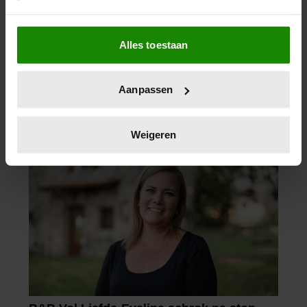
Als u het toestaat, willen we ook graag:
Alles toestaan
Informatie verzamelen over uw geografische
locatie, die tot een paar meter nauwkeurig kan zijn
Uw apparaat identificeren door het actief te
Aanpassen
scannen op specifieke eigenschappen (fingerprinting)
Lees meer over hoe uw persoonlijke gegevens worden
verwerkt en stel uw voorkeuren in het
detailgedeelte
in.
Weigeren
U kunt uw toestemming op elk moment wijzigen of
intrekken in de Cookieverklaring.
We gebruiken cookies om content en advertenties te
personaliseren, om functies voor social media te bieden
en om ons websiteverkeer te analyseren. Ook delen we
informatie over uw gebruik van onze site met onze
partners voor social media, adverteren en analyse. Deze
partners kunnen deze gegevens combineren met andere
informatie die u aan ze heeft verstrekt of die ze hebben