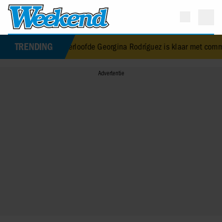
TRENDING
naldo’s verloofde Georgina Rodríguez is klaar met commentaar op 