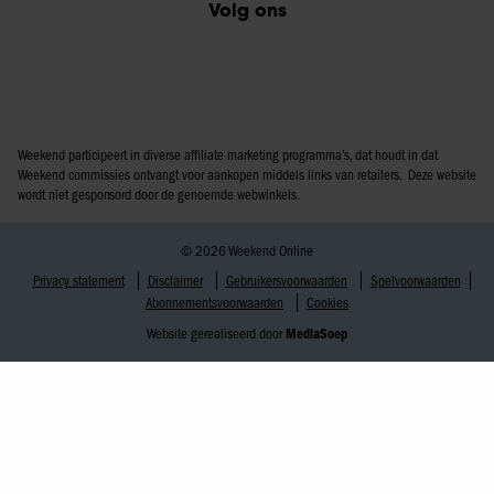
Volg ons
Weekend participeert in diverse affiliate marketing programma’s, dat houdt in dat
Weekend commissies ontvangt voor aankopen middels links van retailers. Deze website
wordt niet gesponsord door de genoemde webwinkels.
© 2026 Weekend Online
Privacy statement
Disclaimer
Gebruikersvoorwaarden
Spelvoorwaarden
Abonnementsvoorwaarden
Cookies
Website gerealiseerd door
MediaSoep