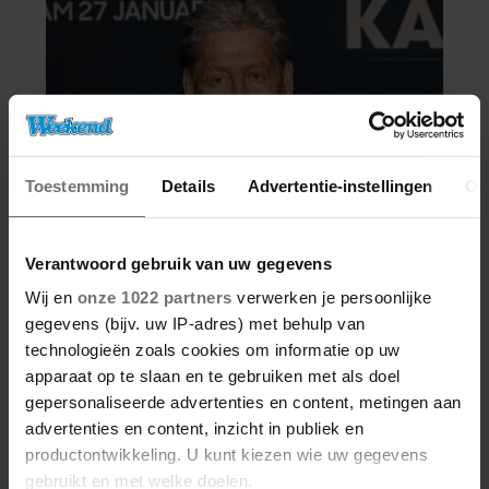
Toestemming
Details
Advertentie-instellingen
Ov
Verantwoord gebruik van uw gegevens
Wij en
onze 1022 partners
verwerken je persoonlijke
gegevens (bijv. uw IP-adres) met behulp van
technologieën zoals cookies om informatie op uw
apparaat op te slaan en te gebruiken met als doel
gepersonaliseerde advertenties en content, metingen aan
advertenties en content, inzicht in publiek en
productontwikkeling. U kunt kiezen wie uw gegevens
gebruikt en met welke doelen.