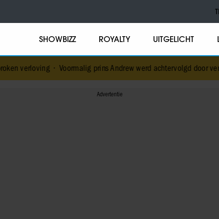
T
SHOWBIZZ
ROYALTY
UITGELICHT
•
Voormalig prins Andrew werd achtervolgd door vermeende stalker