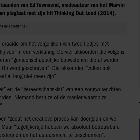
staanden van Ed Townsend, medeauteur van het Marvin
n plagiaat met zijn hit Thinking Out Loud (2014).
 draaide om het vergelijken van twee liedjes met
ij voor in een verklaring. De vier akkoorden die volgens
Sheeran “gemeenschappelijke bouwstenen die al werden
t On werd geschreven”. Die akkoorden “zullen ook
l al lang niet meer zijn”.
et” en de “gereedschapskist” van een songwriter zitten.
rden. Niemand bezit ze of de manier waarop ze
”
pen “zodat het creatieve proces kan doorgaan en we
Maar “tegelijkertijd hebben we absoluut betrouwbare
ersteunen en het auteursrecht te beschermen”.