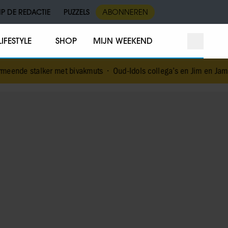
IP DE REDACTIE
PUZZELS
ABONNEREN
LIFESTYLE
SHOP
MIJN WEEKEND
 met bivakmuts
•
Oud-Idols collega’s en Jim en Jamai staan stil bij