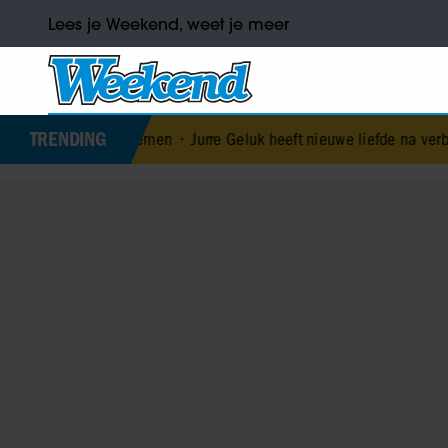
Lees je Weekend, weet je meer
TRENDING
sproblemen
•
Jurre Geluk heeft nieuwe liefde na verbroken verloving