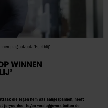
nen plagiaatzaak: ‘Heel blij’
 OP WINNEN
IJ’
giaatzaak die tegen hem was aangespannen, heeft
t juryoordeel tegen verslaggevers buiten de