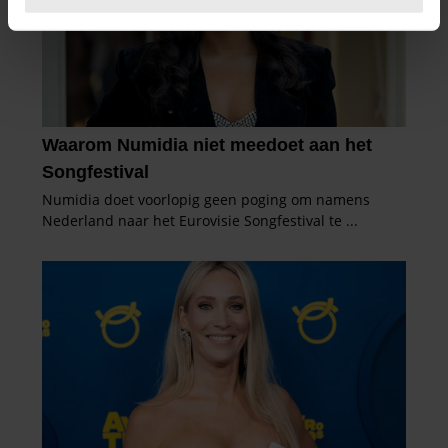
U kunt uw toestemming op elk moment wijzigen of
intrekken in de Cookieverklaring.
We gebruiken cookies om content en advertenties te
personaliseren, om functies voor social media te bieden
en om ons websiteverkeer te analyseren. Ook delen we
informatie over uw gebruik van onze site met onze
partners voor social media, adverteren en analyse. Deze
partners kunnen deze gegevens combineren met andere
informatie die u aan ze heeft verstrekt of die ze hebben
verzameld op basis van uw gebruik van hun services. U
gaat akkoord met onze cookies als u onze website blijft
gebruiken.