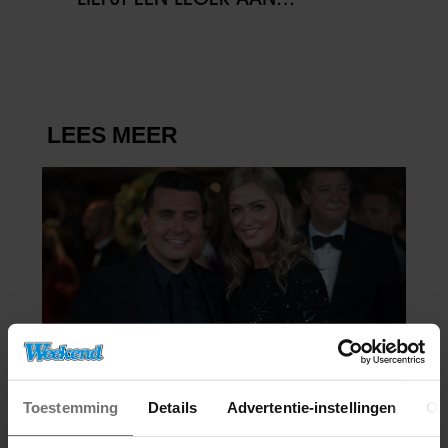
KINDEREN’
Toestemming
Details
Advertentie-instellingen
Ov