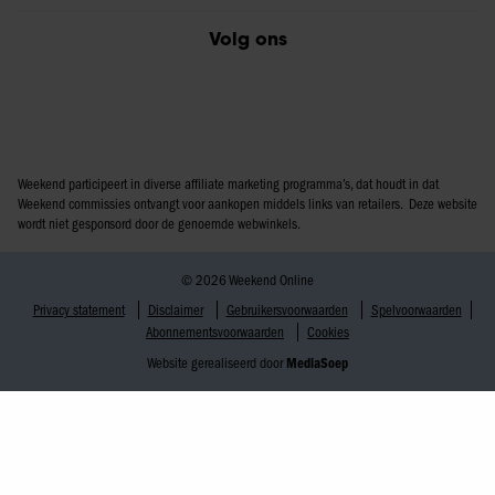
Volg ons
Weekend participeert in diverse affiliate marketing programma’s, dat houdt in dat
Weekend commissies ontvangt voor aankopen middels links van retailers. Deze website
wordt niet gesponsord door de genoemde webwinkels.
© 2026 Weekend Online
Privacy statement
Disclaimer
Gebruikersvoorwaarden
Spelvoorwaarden
Abonnementsvoorwaarden
Cookies
Website gerealiseerd door
MediaSoep