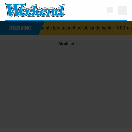
TRENDING
 op 84-jarige leeftijd met eerste kinderboek
•
NPO-manager Menno de