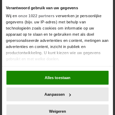
Verantwoord gebruik van uw gegevens
Wij en
onze 1022 partners
verwerken je persoonlijke
gegevens (bijv. uw IP-adres) met behulp van
technologieën zoals cookies om informatie op uw
apparaat op te slaan en te gebruiken met als doel
gepersonaliseerde advertenties en content, metingen aan
advertenties en content, inzicht in publiek en
productontwikkeling. U kunt kiezen wie uw gegevens
gebruikt en met welke doelen.
Als u het toestaat, willen we ook graag:
Alles toestaan
Informatie verzamelen over uw geografische
locatie, die tot een paar meter nauwkeurig kan zijn
Uw apparaat identificeren door het actief te
Aanpassen
scannen op specifieke eigenschappen (fingerprinting)
Lees meer over hoe uw persoonlijke gegevens worden
verwerkt en stel uw voorkeuren in het
detailgedeelte
in.
Weigeren