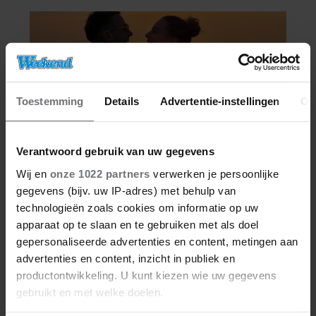
Toestemming
Details
Advertentie-instellingen
Ov
Verantwoord gebruik van uw gegevens
Wij en
onze 1022 partners
verwerken je persoonlijke
gegevens (bijv. uw IP-adres) met behulp van
technologieën zoals cookies om informatie op uw
apparaat op te slaan en te gebruiken met als doel
gepersonaliseerde advertenties en content, metingen aan
advertenties en content, inzicht in publiek en
productontwikkeling. U kunt kiezen wie uw gegevens
gebruikt en met welke doelen.