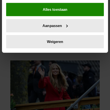
Als u het toestaat, willen we ook graag:
Alles toestaan
Informatie verzamelen over uw geografische
locatie, die tot een paar meter nauwkeurig kan zijn
Uw apparaat identificeren door het actief te
Aanpassen
scannen op specifieke eigenschappen (fingerprinting)
Lees meer over hoe uw persoonlijke gegevens worden
verwerkt en stel uw voorkeuren in het
detailgedeelte
in.
Weigeren
U kunt uw toestemming op elk moment wijzigen of
intrekken in de Cookieverklaring.
We gebruiken cookies om content en advertenties te
personaliseren, om functies voor social media te bieden
en om ons websiteverkeer te analyseren. Ook delen we
informatie over uw gebruik van onze site met onze
partners voor social media, adverteren en analyse. Deze
partners kunnen deze gegevens combineren met andere
informatie die u aan ze heeft verstrekt of die ze hebben
verzameld op basis van uw gebruik van hun services. U