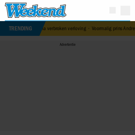
TRENDING
liefde na verbroken verloving
•
Voormalig prins Andrew werd achter