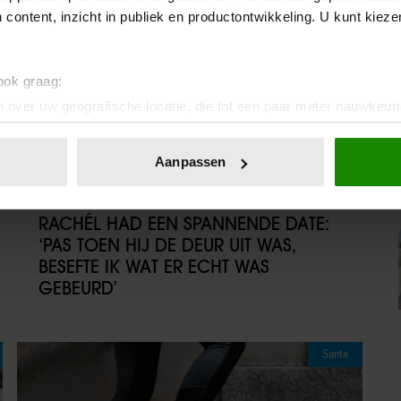
 content, inzicht in publiek en productontwikkeling. U kunt kiez
 ook graag:
 over uw geografische locatie, die tot een paar meter nauwkeuri
eren door het actief te scannen op specifieke eigenschappen (fing
onlijke gegevens worden verwerkt en stel uw voorkeuren in he
Aanpassen
jzigen of intrekken in de Cookieverklaring.
09/08/2026
ent en advertenties te personaliseren, om functies voor social
RACHÉL HAD EEN SPANNENDE DATE:
. Ook delen we informatie over uw gebruik van onze site met on
‘PAS TOEN HIJ DE DEUR UIT WAS,
e. Deze partners kunnen deze gegevens combineren met andere i
BESEFTE IK WAT ER ECHT WAS
erzameld op basis van uw gebruik van hun services. U gaat akk
GEBEURD’
Sante