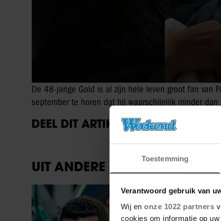
De 48-jarige Gold is al zijn hele leven groot fan van
september te horen dat hij waarschijnlijk minder dan
DEEL DIT ARTIKEL OP SOCIAL MED
Toestemming
UIT ANDERE MEDIA
Verantwoord gebruik van u
Party
Wij en
onze 1022 partners
v
cookies om informatie op uw 