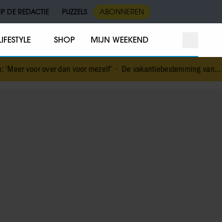
IP DE REDACTIE
PUZZELS
ABONNEREN
LIFESTYLE
SHOP
MIJN WEEKEND
r dan voor mezelf’
•
De vakantiebestemming van… Nicolette van D