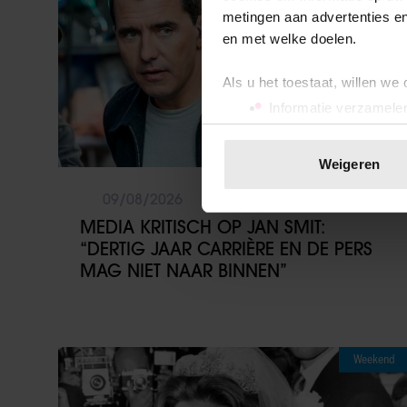
metingen aan advertenties en
en met welke doelen.
Als u het toestaat, willen we
Informatie verzamelen
Uw apparaat identific
Lees meer over hoe uw perso
Weigeren
toestemming op elk moment wi
09/08/2026
We gebruiken cookies om cont
MEDIA KRITISCH OP JAN SMIT:
websiteverkeer te analyseren
“DERTIG JAAR CARRIÈRE EN DE PERS
media, adverteren en analys
MAG NIET NAAR BINNEN”
verstrekt of die ze hebben v
onze website blijft gebruiken.
Weekend