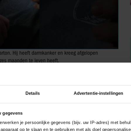
 Parton. Hij heeft darmkanker en kreeg afgelopen
 zes maanden te leven heeft.
IA!
Details
Advertentie-instellingen
w gegevens
Vriendin
erwerken je persoonlijke gegevens (bijv. uw IP-adres) met behul
apparaat op te slaan en te gebruiken met als doel gepersonalise