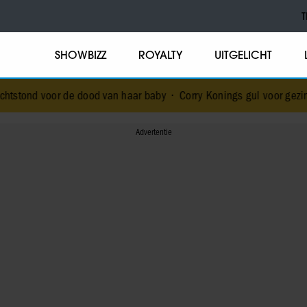
T
SHOWBIZZ
ROYALTY
UITGELICHT
e dood van haar baby
•
Corry Konings gul voor gezin: ‘Meer voor ove