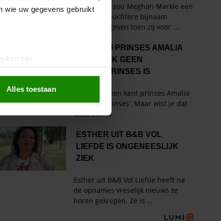
en wie uw gegevens gebruikt
g kan zijn
erprinting)
t
detailgedeelte
in. U kunt uw
Alles toestaan
 media te bieden en om ons
ze partners voor social
nformatie die u aan ze heeft
oord met onze cookies als u