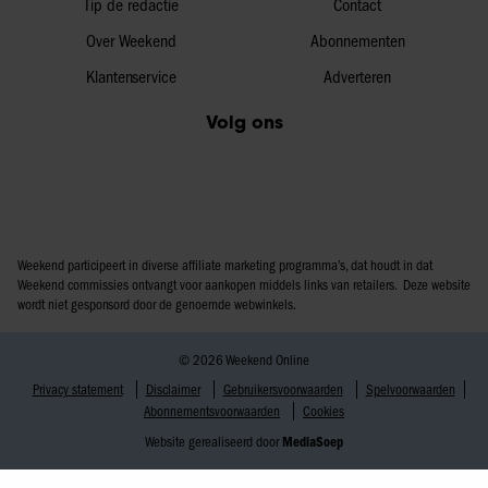
Tip de redactie
Contact
Over Weekend
Abonnementen
Klantenservice
Adverteren
Volg ons
Weekend participeert in diverse affiliate marketing programma’s, dat houdt in dat
Weekend commissies ontvangt voor aankopen middels links van retailers. Deze website
wordt niet gesponsord door de genoemde webwinkels.
© 2026 Weekend Online
Privacy statement
Disclaimer
Gebruikersvoorwaarden
Spelvoorwaarden
Abonnementsvoorwaarden
Cookies
Website gerealiseerd door
MediaSoep