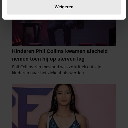
verwerkt en stel uw voorkeuren in het
detailgedeelte
in.
Weigeren
U kunt uw toestemming op elk moment wijzigen of
intrekken in de Cookieverklaring.
We gebruiken cookies om content en advertenties te
personaliseren, om functies voor social media te bieden
en om ons websiteverkeer te analyseren. Ook delen we
informatie over uw gebruik van onze site met onze
partners voor social media, adverteren en analyse. Deze
partners kunnen deze gegevens combineren met andere
informatie die u aan ze heeft verstrekt of die ze hebben
verzameld op basis van uw gebruik van hun services. U
gaat akkoord met onze cookies als u onze website blijft
gebruiken.