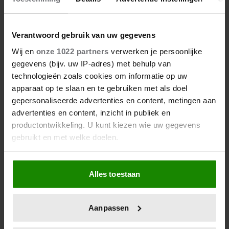
Verantwoord gebruik van uw gegevens
Wij en
onze 1022 partners
verwerken je persoonlijke
gegevens (bijv. uw IP-adres) met behulp van
technologieën zoals cookies om informatie op uw
apparaat op te slaan en te gebruiken met als doel
gepersonaliseerde advertenties en content, metingen aan
advertenties en content, inzicht in publiek en
productontwikkeling. U kunt kiezen wie uw gegevens
gebruikt en met welke doelen.
Als u het toestaat, willen we ook graag:
Alles toestaan
Informatie verzamelen over uw geografische
locatie, die tot een paar meter nauwkeurig kan zijn
Uw apparaat identificeren door het actief te
Aanpassen
scannen op specifieke eigenschappen (fingerprinting)
Lees meer over hoe uw persoonlijke gegevens worden