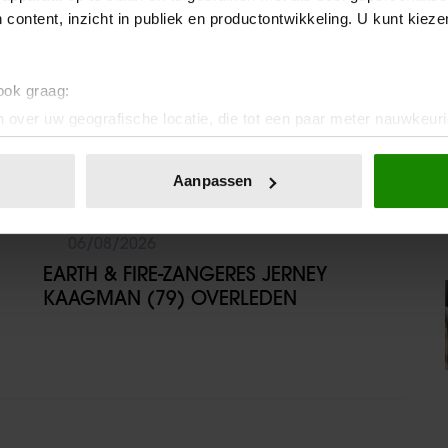
 content, inzicht in publiek en productontwikkeling. U kunt kiez
 ook graag:
 over uw geografische locatie, die tot een paar meter nauwkeuri
eren door het actief te scannen op specifieke eigenschappen (fing
onlijke gegevens worden verwerkt en stel uw voorkeuren in he
Aanpassen
jzigen of intrekken in de Cookieverklaring.
06/08/2026
ent en advertenties te personaliseren, om functies voor social
. Ook delen we informatie over uw gebruik van onze site met on
EARTH & FIRE-ZANGERES JERNEY
e. Deze partners kunnen deze gegevens combineren met andere i
KAAGMAN (79) OVERLEDEN
erzameld op basis van uw gebruik van hun services. U gaat akk