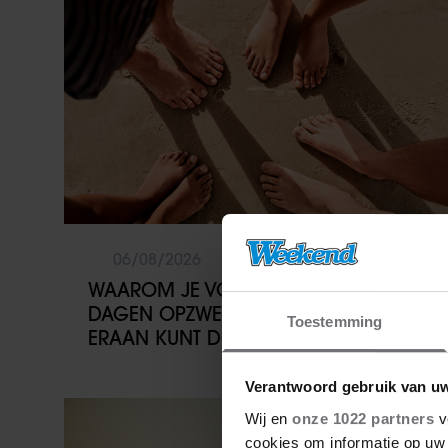
06/08/2026
WAAROM JE VOETEN OP WARME
DAGEN OPZWELLEN (EN WAT JE
Toestemming
ERAAN KUNT DOEN)
Verantwoord gebruik van u
Vriendin
Wij en
onze 1022 partners
v
cookies om informatie op uw 