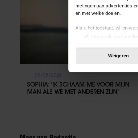
metingen aan advertenties en
en met welke doelen.
Als u het toestaat, willen we
Informatie verzamelen
Uw apparaat identific
Lees meer over hoe uw perso
Weigeren
toestemming op elk moment wi
06/08/2026
We gebruiken cookies om cont
websiteverkeer te analyseren
SOPHIA: ‘IK SCHAAM ME VOOR MIJN
media, adverteren en analys
MAN ALS WE MET ANDEREN ZIJN’
verstrekt of die ze hebben v
onze website blijft gebruiken.
Meer van Redactie