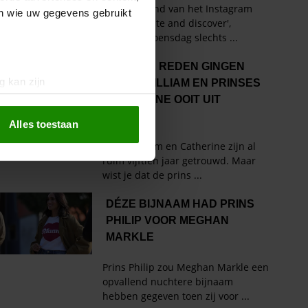
en wie uw gegevens gebruikt
g kan zijn
erprinting)
t
detailgedeelte
in. U kunt uw
Alles toestaan
 media te bieden en om ons
ze partners voor social
nformatie die u aan ze heeft
oord met onze cookies als u