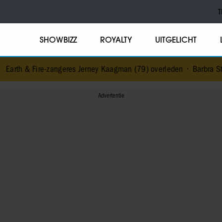
T
SHOWBIZZ
ROYALTY
UITGELICHT
-zangeres Jerney Kaagman (79) overleden
•
Barbra Streisand verrast