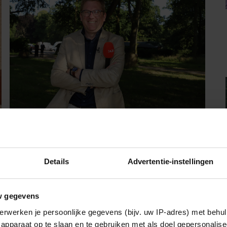
06/08/2026
JAÏR FERWERDA OPENHARTIG OVER
ZIJN JEUGD: “MIJN ZUS IS MIJN
Details
Advertentie-instellingen
MORELE KOMPAS”
w gegevens
Weekend
erwerken je persoonlijke gegevens (bijv. uw IP-adres) met behul
apparaat op te slaan en te gebruiken met als doel gepersonalise