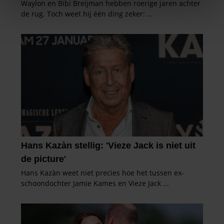
We gebruiken cookies om content en advertenties te
personaliseren, om functies voor social media te bieden
en om ons websiteverkeer te analyseren. Ook delen we
informatie over uw gebruik van onze site met onze
partners voor social media, adverteren en analyse. Deze
partners kunnen deze gegevens combineren met andere
informatie die u aan ze heeft verstrekt of die ze hebben
verzameld op basis van uw gebruik van hun services. U
gaat akkoord met onze cookies als u onze website blijft
gebruiken.