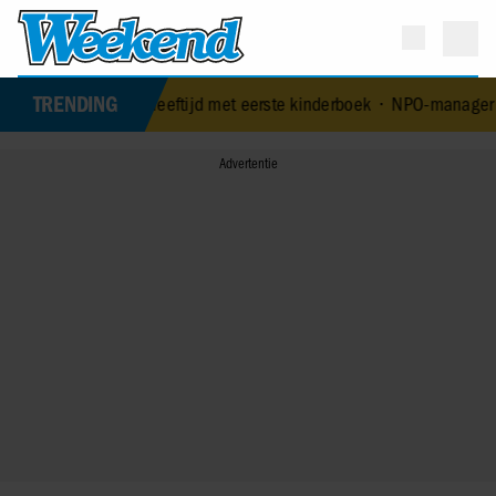
TRENDING
-jarige leeftijd met eerste kinderboek
•
NPO-manager Menno de Boer 