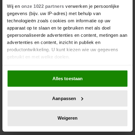
Wij en
onze 1022 partners
verwerken je persoonlijke
gegevens (bijv. uw IP-adres) met behulp van
technologieën zoals cookies om informatie op uw
apparaat op te slaan en te gebruiken met als doel
gepersonaliseerde advertenties en content, metingen aan
advertenties en content, inzicht in publiek en
productontwikkeling. U kunt kiezen wie uw gegevens
gebruikt en met welke doelen.
Als u het toestaat, willen we ook graag:
Alles toestaan
Informatie verzamelen over uw geografische
locatie, die tot een paar meter nauwkeurig kan zijn
Uw apparaat identificeren door het actief te
Aanpassen
scannen op specifieke eigenschappen (fingerprinting)
Lees meer over hoe uw persoonlijke gegevens worden
verwerkt en stel uw voorkeuren in het
detailgedeelte
in.
Weigeren
U kunt uw toestemming op elk moment wijzigen of
intrekken in de Cookieverklaring.