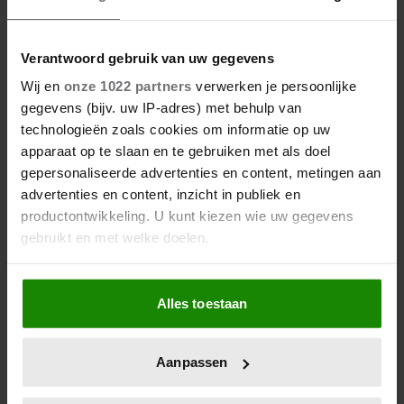
Verantwoord gebruik van uw gegevens
Wij en
onze 1022 partners
verwerken je persoonlijke
gegevens (bijv. uw IP-adres) met behulp van
technologieën zoals cookies om informatie op uw
apparaat op te slaan en te gebruiken met als doel
gepersonaliseerde advertenties en content, metingen aan
advertenties en content, inzicht in publiek en
productontwikkeling. U kunt kiezen wie uw gegevens
gebruikt en met welke doelen.
Als u het toestaat, willen we ook graag:
Alles toestaan
Informatie verzamelen over uw geografische
locatie, die tot een paar meter nauwkeurig kan zijn
Uw apparaat identificeren door het actief te
Aanpassen
scannen op specifieke eigenschappen (fingerprinting)
Lees meer over hoe uw persoonlijke gegevens worden