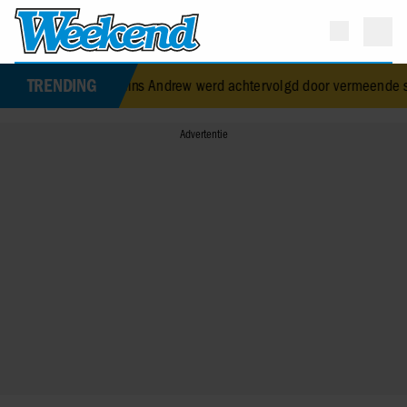
TRENDING
alig prins Andrew werd achtervolgd door vermeende stalker met bi