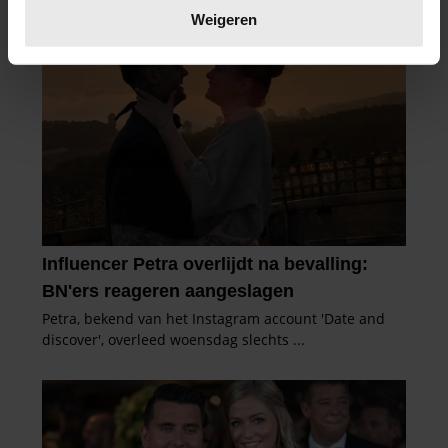
verwerkt en stel uw voorkeuren in het
detailgedeelte
in.
Weigeren
U kunt uw toestemming op elk moment wijzigen of
intrekken in de Cookieverklaring.
We gebruiken cookies om content en advertenties te
personaliseren, om functies voor social media te bieden
en om ons websiteverkeer te analyseren. Ook delen we
informatie over uw gebruik van onze site met onze
partners voor social media, adverteren en analyse. Deze
partners kunnen deze gegevens combineren met andere
informatie die u aan ze heeft verstrekt of die ze hebben
verzameld op basis van uw gebruik van hun services. U
gaat akkoord met onze cookies als u onze website blijft
gebruiken.