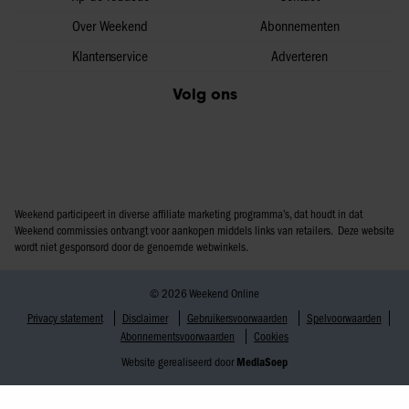
Over Weekend
Abonnementen
Klantenservice
Adverteren
Volg ons
Weekend participeert in diverse affiliate marketing programma’s, dat houdt in dat
Weekend commissies ontvangt voor aankopen middels links van retailers. Deze website
wordt niet gesponsord door de genoemde webwinkels.
© 2026 Weekend Online
Privacy statement
Disclaimer
Gebruikersvoorwaarden
Spelvoorwaarden
Abonnementsvoorwaarden
Cookies
Website gerealiseerd door
MediaSoep