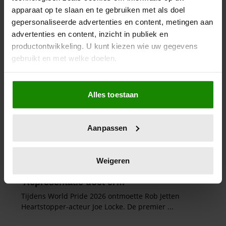
apparaat op te slaan en te gebruiken met als doel
gepersonaliseerde advertenties en content, metingen aan
advertenties en content, inzicht in publiek en
productontwikkeling. U kunt kiezen wie uw gegevens
gebruikt en met welke doelen.
Als u het toestaat, willen we ook graag:
Alles toestaan
Informatie verzamelen over uw geografische
locatie, die tot een paar meter nauwkeurig kan zijn
Uw apparaat identificeren door het actief te
Aanpassen
scannen op specifieke eigenschappen (fingerprinting)
Lees meer over hoe uw persoonlijke gegevens worden
verwerkt en stel uw voorkeuren in het
detailgedeelte
in.
Weigeren
U kunt uw toestemming op elk moment wijzigen of
intrekken in de Cookieverklaring.
We gebruiken cookies om content en advertenties te
personaliseren, om functies voor social media te bieden