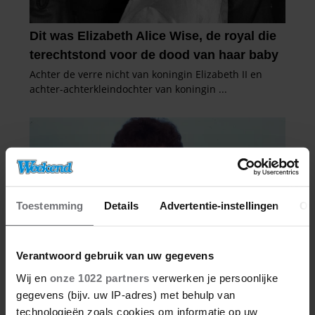
Toestemming
Details
Advertentie-instellingen
Ov
Verantwoord gebruik van uw gegevens
Wij en
onze 1022 partners
verwerken je persoonlijke
gegevens (bijv. uw IP-adres) met behulp van
technologieën zoals cookies om informatie op uw