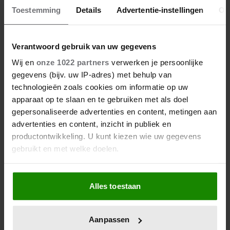
08/12/2025
Toestemming
Details
Advertentie-instellingen
Ov
DUBBELE ELIMINATIE IN WIE IS DE MOL?:
DIT VINDEN ZE ER ZELF VAN
Verantwoord gebruik van uw gegevens
Wij en
onze 1022 partners
verwerken je persoonlijke
gegevens (bijv. uw IP-adres) met behulp van
TV-programma
technologieën zoals cookies om informatie op uw
apparaat op te slaan en te gebruiken met als doel
gepersonaliseerde advertenties en content, metingen aan
advertenties en content, inzicht in publiek en
productontwikkeling. U kunt kiezen wie uw gegevens
gebruikt en met welke doelen.
Als u het toestaat, willen we ook graag:
Alles toestaan
Informatie verzamelen over uw geografische
locatie, die tot een paar meter nauwkeurig kan zijn
Uw apparaat identificeren door het actief te
Aanpassen
scannen op specifieke eigenschappen (fingerprinting)