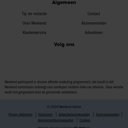
Algemeen
Tip de redactie
Contact
Over Weekend
Abonnementen
Klantenservice
Adverteren
Volg ons
Weekend participeert in diverse affiliate marketing programma’s, dat houdt in dat
Weekend commissies ontvangt voor aankopen middels links van retailers. Deze website
wordt niet gesponsord door de genoemde webwinkels.
© 2026 Weekend Online
Privacy statement
Disclaimer
Gebruikersvoorwaarden
Spelvoorwaarden
Abonnementsvoorwaarden
Cookies