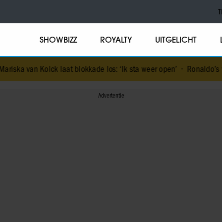
T
SHOWBIZZ
ROYALTY
UITGELICHT
a van Kolck laat blokkade los: ‘Ik sta weer open’
•
Ronaldo’s verlo