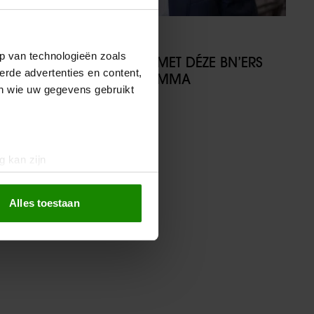
27/10/2025
p van technologieën zoals
HUMBERTO TAN GAAT MET DÉZE BN’ERS
erde advertenties en content,
OP PAD IN TV-PROGRAMMA
en wie uw gegevens gebruikt
g kan zijn
erprinting)
t
detailgedeelte
in. U kunt uw
Alles toestaan
 media te bieden en om ons
ze partners voor social
nformatie die u aan ze heeft
oord met onze cookies als u