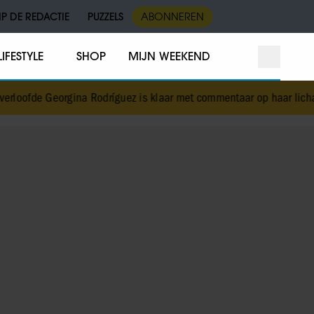
IP DE REDACTIE
PUZZELS
ABONNEREN
LIFESTYLE
SHOP
MIJN WEEKEND
ofde Georgina Rodríguez is klaar met commentaar op haar lichaam