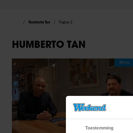
Humberto Tan
Pagina 2
HUMBERTO TAN
BN'ers
Toestemming