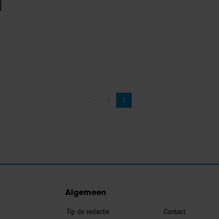
«
1
2
Vorige pagina
Pagina
Pagina
Algemeen
Tip de redactie
Contact