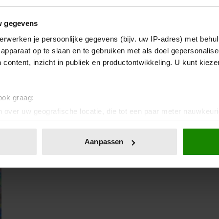
w gegevens
13/11/2025
erwerken je persoonlijke gegevens (bijv. uw IP-adres) met behul
JOHAN DERKSEN HAALT UIT NAAR
apparaat op te slaan en te gebruiken met als doel gepersonalise
HUMBERTO TAN MAAR VLEIT MEREL
 content, inzicht in publiek en productontwikkeling. U kunt kiez
WESTRIK
 ook graag:
 over uw geografische locatie, die tot een paar meter nauwkeuri
eren door het actief te scannen op specifieke eigenschappen (fing
onlijke gegevens worden verwerkt en stel uw voorkeuren in he
Aanpassen
jzigen of intrekken in de Cookieverklaring.
ent en advertenties te personaliseren, om functies voor social
. Ook delen we informatie over uw gebruik van onze site met on
e. Deze partners kunnen deze gegevens combineren met andere i
erzameld op basis van uw gebruik van hun services. U gaat akk