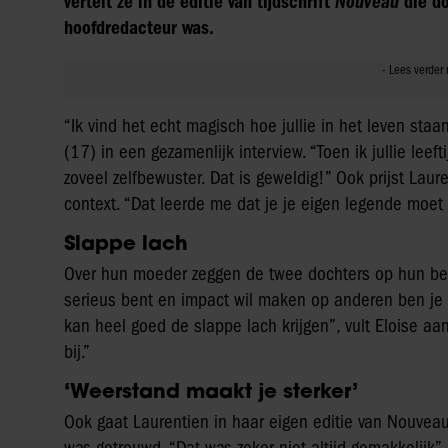
vertelt ze in de editie van tijdschrift
Nouveau
die do
hoofdredacteur was.
“Ik vind het echt magisch hoe jullie in het leven sta
(17) in een gezamenlijk interview. “Toen ik jullie leefti
zoveel zelfbewuster. Dat is geweldig!” Ook prijst Lau
context. “Dat leerde me dat je je eigen legende moet 
Slappe lach
Over hun moeder zeggen de twee dochters op hun beurt
serieus bent en impact wil maken op anderen ben je o
kan heel goed de slappe lach krijgen”, vult Eloise a
bij.”
‘Weerstand maakt je sterker’
Ook gaat Laurentien in haar eigen editie van Nouveau