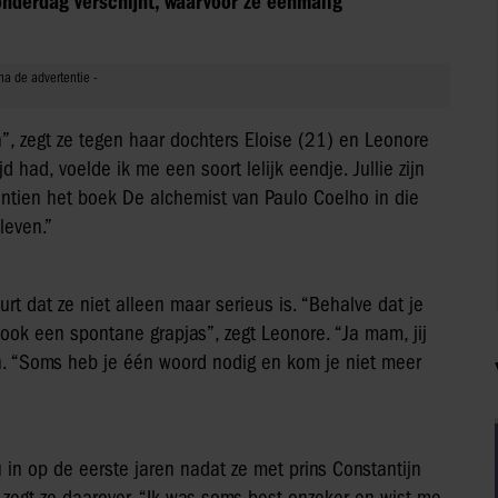
nderdag verschijnt, waarvoor ze eenmalig
an”, zegt ze tegen haar dochters Eloise (21) en Leonore
jd had, voelde ik me een soort lelijk eendje. Jullie zijn
rentien het boek De alchemist van Paulo Coelho in die
leven.”
 dat ze niet alleen maar serieus is. “Behalve dat je
ok een spontane grapjas”, zegt Leonore. “Ja mam, jij
an. “Soms heb je één woord nodig en kom je niet meer
 in op de eerste jaren nadat ze met prins Constantijn