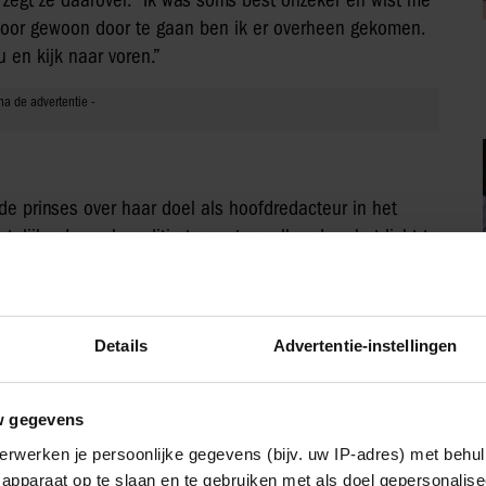
, zegt ze daarover. “Ik was soms best onzeker en wist me
 Door gewoon door te gaan ben ik er overheen gekomen.
u en kijk naar voren.”
t de prinses over haar doel als hoofdredacteur in het
telijke decembereditie te mogen vullen door het licht te
ie de spotlight niet van nature opzoeken, laat staan
extra) denken, praten of luisteren tijdens de feestdagen.”
IA!
Details
Advertentie-instellingen
w gegevens
erwerken je persoonlijke gegevens (bijv. uw IP-adres) met behul
apparaat op te slaan en te gebruiken met als doel gepersonalise