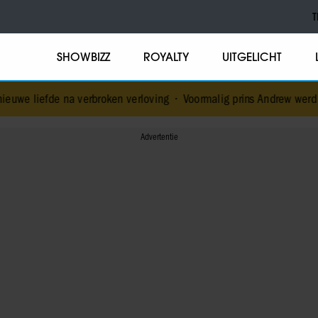
T
SHOWBIZZ
ROYALTY
UITGELICHT
verbroken verloving
•
Voormalig prins Andrew werd achtervolgd doo