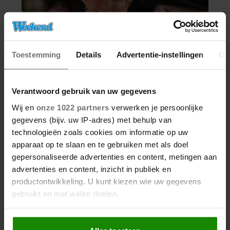
Toestemming
Details
Advertentie-instellingen
Ov
Verantwoord gebruik van uw gegevens
Wij en
onze 1022 partners
verwerken je persoonlijke
gegevens (bijv. uw IP-adres) met behulp van
technologieën zoals cookies om informatie op uw
apparaat op te slaan en te gebruiken met als doel
gepersonaliseerde advertenties en content, metingen aan
advertenties en content, inzicht in publiek en
productontwikkeling. U kunt kiezen wie uw gegevens
gebruikt en met welke doelen.
Als u het toestaat, willen we ook graag: