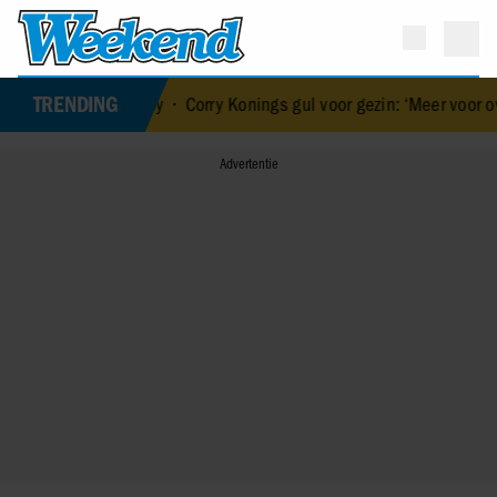
TRENDING
aar baby
•
Corry Konings gul voor gezin: ‘Meer voor over dan voor me