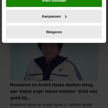
Alles toestaan
Informatie verzamelen over uw geografische
locatie, die tot een paar meter nauwkeurig kan zijn
Uw apparaat identificeren door het actief te
Aanpassen
scannen op specifieke eigenschappen (fingerprinting)
Lees meer over hoe uw persoonlijke gegevens worden
verwerkt en stel uw voorkeuren in het
detailgedeelte
in.
Weigeren
U kunt uw toestemming op elk moment wijzigen of
intrekken in de Cookieverklaring.
We gebruiken cookies om content en advertenties te
personaliseren, om functies voor social media te bieden
en om ons websiteverkeer te analyseren. Ook delen we
informatie over uw gebruik van onze site met onze
partners voor social media, adverteren en analyse. Deze
partners kunnen deze gegevens combineren met andere
informatie die u aan ze heeft verstrekt of die ze hebben
verzameld op basis van uw gebruik van hun services. U
gaat akkoord met onze cookies als u onze website blijft
gebruiken.