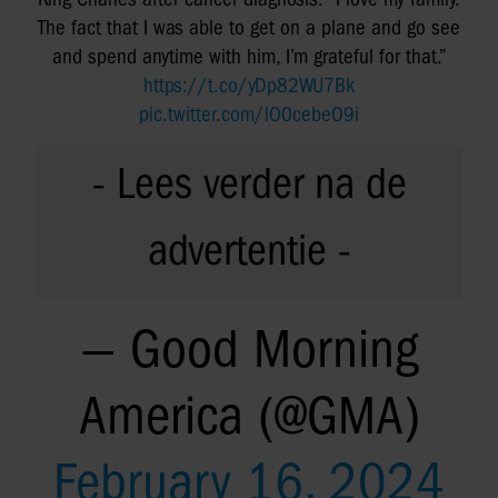
The fact that I was able to get on a plane and go see
and spend anytime with him, I’m grateful for that.”
https://t.co/yDp82WU7Bk
pic.twitter.com/lO0cebeO9i
— Good Morning
America (@GMA)
February 16, 2024