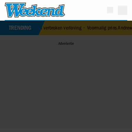
TRENDING
efde na verbroken verloving
•
Voormalig prins Andrew werd achterv