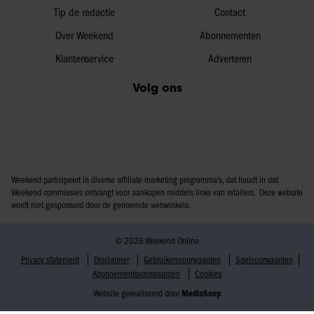
Tip de redactie
Contact
Over Weekend
Abonnementen
Klantenservice
Adverteren
Volg ons
Weekend participeert in diverse affiliate marketing programma’s, dat houdt in dat
Weekend commissies ontvangt voor aankopen middels links van retailers. Deze website
wordt niet gesponsord door de genoemde webwinkels.
© 2026 Weekend Online
Privacy statement
Disclaimer
Gebruikersvoorwaarden
Spelvoorwaarden
Abonnementsvoorwaarden
Cookies
Website gerealiseerd door
MediaSoep