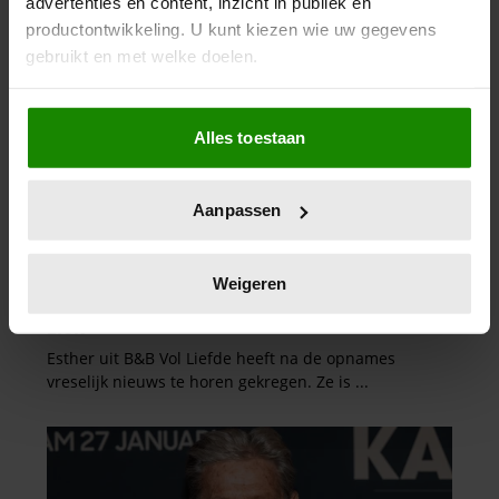
advertenties en content, inzicht in publiek en
productontwikkeling. U kunt kiezen wie uw gegevens
gebruikt en met welke doelen.
Als u het toestaat, willen we ook graag:
Alles toestaan
Informatie verzamelen over uw geografische
locatie, die tot een paar meter nauwkeurig kan zijn
Uw apparaat identificeren door het actief te
Aanpassen
scannen op specifieke eigenschappen (fingerprinting)
Lees meer over hoe uw persoonlijke gegevens worden
verwerkt en stel uw voorkeuren in het
detailgedeelte
in.
Weigeren
U kunt uw toestemming op elk moment wijzigen of
intrekken in de Cookieverklaring.
We gebruiken cookies om content en advertenties te
personaliseren, om functies voor social media te bieden
en om ons websiteverkeer te analyseren. Ook delen we
informatie over uw gebruik van onze site met onze
partners voor social media, adverteren en analyse. Deze