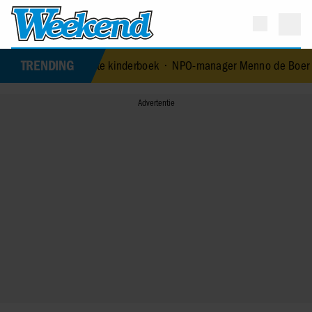
TRENDING
 met eerste kinderboek
•
NPO-manager Menno de Boer geschorst na ve