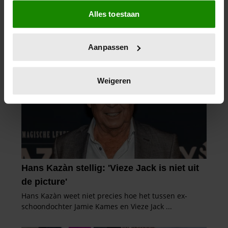
Als u het toestaat, willen we ook graag:
Alles toestaan
Informatie verzamelen over uw geografische
locatie, die tot een paar meter nauwkeurig kan zijn
Uw apparaat identificeren door het actief te
Aanpassen
scannen op specifieke eigenschappen (fingerprinting)
Lees meer over hoe uw persoonlijke gegevens worden
verwerkt en stel uw voorkeuren in het
detailgedeelte
in.
Weigeren
U kunt uw toestemming op elk moment wijzigen of
intrekken in de Cookieverklaring.
We gebruiken cookies om content en advertenties te
personaliseren, om functies voor social media te bieden
en om ons websiteverkeer te analyseren. Ook delen we
informatie over uw gebruik van onze site met onze
partners voor social media, adverteren en analyse. Deze
partners kunnen deze gegevens combineren met andere
informatie die u aan ze heeft verstrekt of die ze hebben
verzameld op basis van uw gebruik van hun services. U
gaat akkoord met onze cookies als u onze website blijft