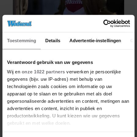
Toestemming
Details
Advertentie-instellingen
Ov
Verantwoord gebruik van uw gegevens
Wij en
onze 1022 partners
verwerken je persoonlijke
gegevens (bijv. uw IP-adres) met behulp van
technologieën zoals cookies om informatie op uw
apparaat op te slaan en te gebruiken met als doel
gepersonaliseerde advertenties en content, metingen aan
advertenties en content, inzicht in publiek en
productontwikkeling. U kunt kiezen wie uw gegevens
gebruikt en met welke doelen.