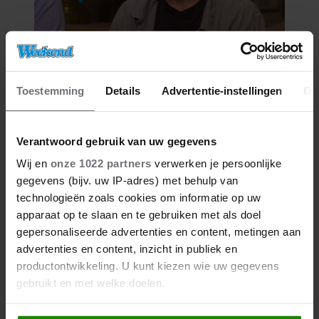
06/08/2026
VICTOR VLAM BEKRITISEERT TIM
Toestemming
Details
Advertentie-instellingen
Ov
NIEHE NA DUIDELIJKE GRENS
OVER VADER IVO: ‘EEN BEETJE
ONSYMPATHIEK’
Verantwoord gebruik van uw gegevens
Wij en
onze 1022 partners
verwerken je persoonlijke
gegevens (bijv. uw IP-adres) met behulp van
technologieën zoals cookies om informatie op uw
apparaat op te slaan en te gebruiken met als doel
gepersonaliseerde advertenties en content, metingen aan
advertenties en content, inzicht in publiek en
productontwikkeling. U kunt kiezen wie uw gegevens
gebruikt en met welke doelen.
06/08/2026
Als u het toestaat, willen we ook graag: