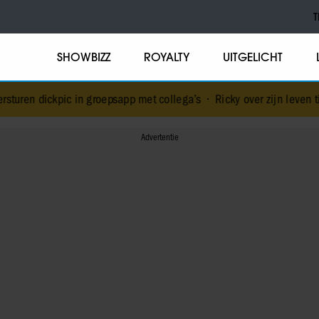
T
SHOWBIZZ
ROYALTY
UITGELICHT
in groepsapp met collega’s
•
Ricky over zijn leven tijdens en na D