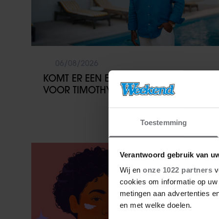
06/08/2026
KOMT ER EEN EIGEN REALITYSHOW
VOOR TIMOTHY NA ‘B&B VOL LIEFDE?’
Toestemming
Vriendin
Verantwoord gebruik van u
Wij en
onze 1022 partners
v
cookies om informatie op uw 
metingen aan advertenties en
en met welke doelen.