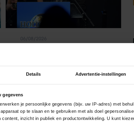
06/08/2026
BARBRA STREISAND VERRAST OP 84-
JARIGE LEEFTIJD MET EERSTE
KINDERBOEK
Details
Advertentie-instellingen
Sante
w gegevens
erwerken je persoonlijke gegevens (bijv. uw IP-adres) met behul
apparaat op te slaan en te gebruiken met als doel gepersonalise
 content, inzicht in publiek en productontwikkeling. U kunt kiez