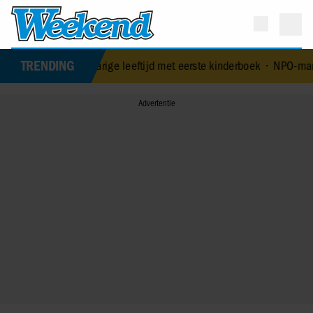
TRENDING
 op 84-jarige leeftijd met eerste kinderboek
•
NPO-manager Menno de