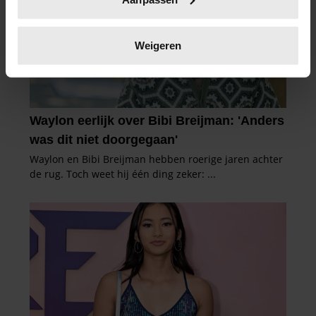
scannen op specifieke eigenschappen (fingerprinting)
Lees meer over hoe uw persoonlijke gegevens worden
verwerkt en stel uw voorkeuren in het
detailgedeelte
in.
Weigeren
U kunt uw toestemming op elk moment wijzigen of
intrekken in de Cookieverklaring.
We gebruiken cookies om content en advertenties te
personaliseren, om functies voor social media te bieden
en om ons websiteverkeer te analyseren. Ook delen we
informatie over uw gebruik van onze site met onze
partners voor social media, adverteren en analyse. Deze
partners kunnen deze gegevens combineren met andere
informatie die u aan ze heeft verstrekt of die ze hebben
verzameld op basis van uw gebruik van hun services. U
gaat akkoord met onze cookies als u onze website blijft
gebruiken.