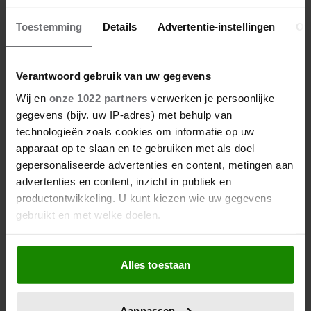
Toestemming
Details
Advertentie-instellingen
Ov
Verantwoord gebruik van uw gegevens
Wij en
onze 1022 partners
verwerken je persoonlijke
gegevens (bijv. uw IP-adres) met behulp van
technologieën zoals cookies om informatie op uw
apparaat op te slaan en te gebruiken met als doel
gepersonaliseerde advertenties en content, metingen aan
advertenties en content, inzicht in publiek en
productontwikkeling. U kunt kiezen wie uw gegevens
gebruikt en met welke doelen.
Als u het toestaat, willen we ook graag:
Alles toestaan
Informatie verzamelen over uw geografische
locatie, die tot een paar meter nauwkeurig kan zijn
Uw apparaat identificeren door het actief te
Aanpassen