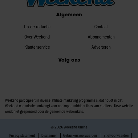
Algemeen
Tip de redactie
Contact
Over Weekend
Abonnementen
Klantenservice
Adverteren
Volg ons
Weekend participeert in diverse affiliate marketing programma’s, dat houdt in dat
Weekend commissies ontvangt voor aankopen middels links van retailers. Deze website
wordt niet gesponsord door de genoemde webwinkels.
© 2026 Weekend Online
Privacy statement
Disclaimer
Gebruikersvoorwaarden
Spelvoorwaarden