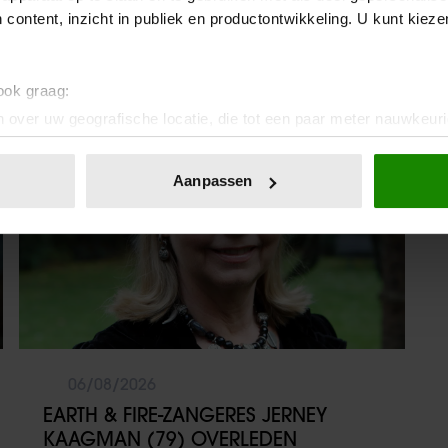
ZIJN JEUGD: “MIJN ZUS IS MIJN
 content, inzicht in publiek en productontwikkeling. U kunt kiez
MORELE KOMPAS”
 ook graag:
Weekend
 over uw geografische locatie, die tot een paar meter nauwkeuri
eren door het actief te scannen op specifieke eigenschappen (fing
onlijke gegevens worden verwerkt en stel uw voorkeuren in he
Aanpassen
jzigen of intrekken in de Cookieverklaring.
ent en advertenties te personaliseren, om functies voor social
. Ook delen we informatie over uw gebruik van onze site met on
e. Deze partners kunnen deze gegevens combineren met andere i
erzameld op basis van uw gebruik van hun services. U gaat akk
06/08/2026
EARTH & FIRE-ZANGERES JERNEY
KAAGMAN (79) OVERLEDEN