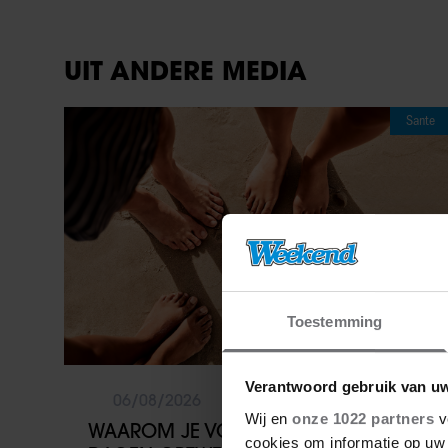
UIT ANDERE MEDIA
Sante
Toestemming
Verantwoord gebruik van u
06/08/2026
Wij en
onze 1022 partners
v
WAAROM JE VOETEN OP WARME
cookies om informatie op uw 