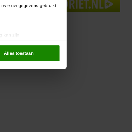
en wie uw gegevens gebruikt
g kan zijn
erprinting)
t
detailgedeelte
in. U kunt uw
Alles toestaan
 media te bieden en om ons
ze partners voor social
nformatie die u aan ze heeft
oord met onze cookies als u