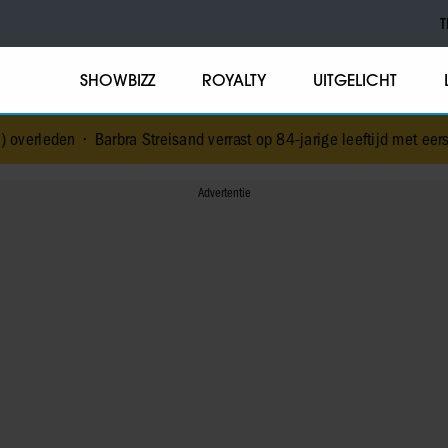
T
SHOWBIZZ
ROYALTY
UITGELICHT
arbra Streisand verrast op 84-jarige leeftijd met eerste kinderboek