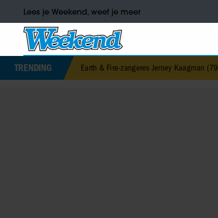
Lees je Weekend, weet je meer
TRENDING
Earth & Fire-zangeres Jerney Kaagman (79) overleden
•
B