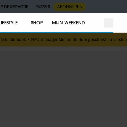
IP DE REDACTIE
PUZZELS
ABONNEREN
LIFESTYLE
SHOP
MIJN WEEKEND
•
NPO-manager Menno de Boer geschorst na versturen dickpic in gro