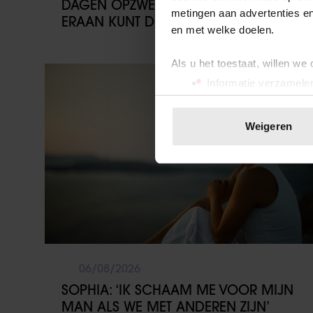
DAGEN OPZWELLEN (EN WAT JE
metingen aan advertenties en
ERAAN KUNT DOEN)
en met welke doelen.
Als u het toestaat, willen we
Vriendin
Informatie verzamelen
Uw apparaat identific
Lees meer over hoe uw perso
Weigeren
toestemming op elk moment wi
We gebruiken cookies om cont
websiteverkeer te analyseren
media, adverteren en analys
verstrekt of die ze hebben v
onze website blijft gebruiken.
06/08/2026
SOPHIA: ‘IK SCHAAM ME VOOR MIJN
MAN ALS WE MET ANDEREN ZIJN’