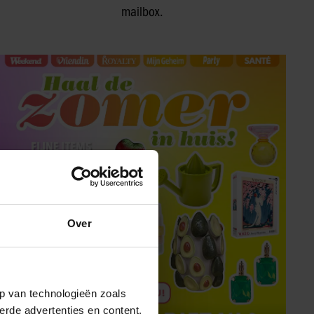
mailbox.
Over
p van technologieën zoals
erde advertenties en content,