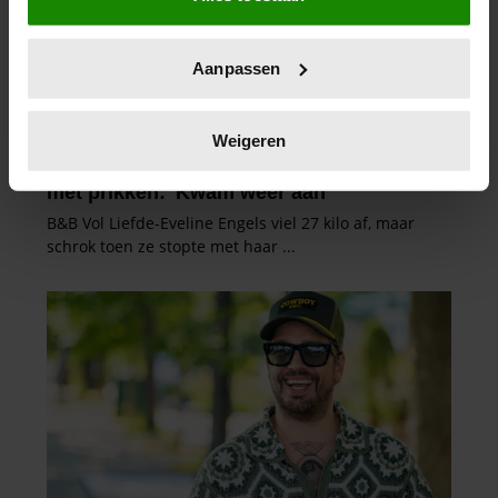
locatie, die tot een paar meter nauwkeurig kan zijn
Uw apparaat identificeren door het actief te
Aanpassen
scannen op specifieke eigenschappen (fingerprinting)
Lees meer over hoe uw persoonlijke gegevens worden
verwerkt en stel uw voorkeuren in het
detailgedeelte
in.
Weigeren
U kunt uw toestemming op elk moment wijzigen of
intrekken in de Cookieverklaring.
We gebruiken cookies om content en advertenties te
personaliseren, om functies voor social media te bieden
en om ons websiteverkeer te analyseren. Ook delen we
informatie over uw gebruik van onze site met onze
partners voor social media, adverteren en analyse. Deze
partners kunnen deze gegevens combineren met andere
informatie die u aan ze heeft verstrekt of die ze hebben
verzameld op basis van uw gebruik van hun services. U
gaat akkoord met onze cookies als u onze website blijft
gebruiken.