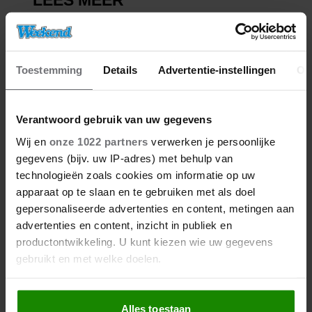
Toestemming
Details
Advertentie-instellingen
Ov
Verantwoord gebruik van uw gegevens
Wij en
onze 1022 partners
verwerken je persoonlijke
gegevens (bijv. uw IP-adres) met behulp van
technologieën zoals cookies om informatie op uw
apparaat op te slaan en te gebruiken met als doel
gepersonaliseerde advertenties en content, metingen aan
advertenties en content, inzicht in publiek en
productontwikkeling. U kunt kiezen wie uw gegevens
gebruikt en met welke doelen.
Als u het toestaat, willen we ook graag:
Alles toestaan
Informatie verzamelen over uw geografische