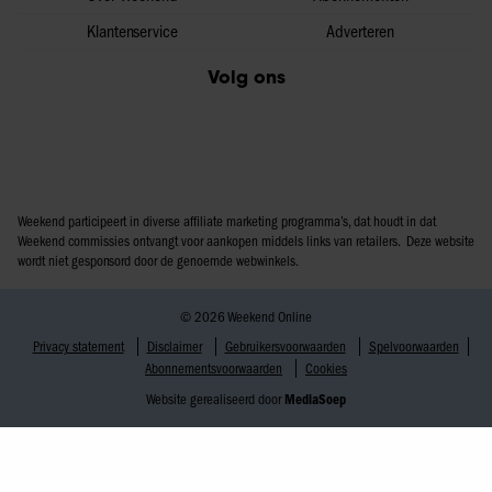
Klantenservice
Adverteren
Volg ons
Weekend participeert in diverse affiliate marketing programma’s, dat houdt in dat
Weekend commissies ontvangt voor aankopen middels links van retailers. Deze website
wordt niet gesponsord door de genoemde webwinkels.
© 2026 Weekend Online
Privacy statement
Disclaimer
Gebruikersvoorwaarden
Spelvoorwaarden
Abonnementsvoorwaarden
Cookies
Website gerealiseerd door
MediaSoep