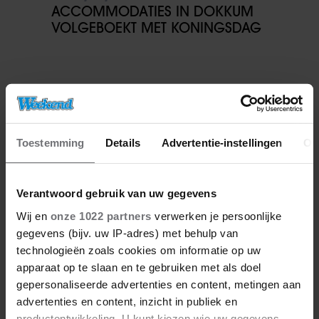
ACCOMMODATIES IN DOKKUM
VOLGEBOEKT MET KONINGSDAG
Toestemming
Details
Advertentie-instellingen
Ov
Verantwoord gebruik van uw gegevens
Wij en
onze 1022 partners
verwerken je persoonlijke
gegevens (bijv. uw IP-adres) met behulp van
technologieën zoals cookies om informatie op uw
apparaat op te slaan en te gebruiken met als doel
gepersonaliseerde advertenties en content, metingen aan
advertenties en content, inzicht in publiek en
productontwikkeling. U kunt kiezen wie uw gegevens