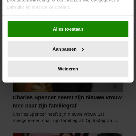
gebruikt en met welke doelen.
Als u het toestaat, willen we ook graag:
Alles toestaan
Informatie verzamelen over uw geografische
locatie, die tot een paar meter nauwkeurig kan zijn
Uw apparaat identificeren door het actief te
Aanpassen
scannen op specifieke eigenschappen (fingerprinting)
Lees meer over hoe uw persoonlijke gegevens worden
verwerkt en stel uw voorkeuren in het
detailgedeelte
in.
Weigeren
U kunt uw toestemming op elk moment wijzigen of
intrekken in de Cookieverklaring.
We gebruiken cookies om content en advertenties te
personaliseren, om functies voor social media te bieden
en om ons websiteverkeer te analyseren. Ook delen we
informatie over uw gebruik van onze site met onze
partners voor social media, adverteren en analyse. Deze
partners kunnen deze gegevens combineren met andere