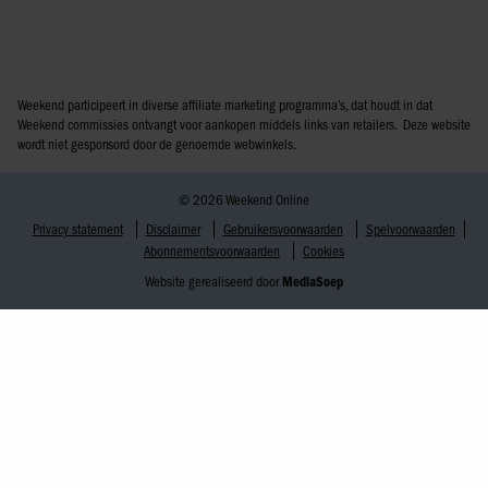
Weekend participeert in diverse affiliate marketing programma’s, dat houdt in dat
Weekend commissies ontvangt voor aankopen middels links van retailers. Deze website
wordt niet gesponsord door de genoemde webwinkels.
© 2026 Weekend Online
Privacy statement
Disclaimer
Gebruikersvoorwaarden
Spelvoorwaarden
Abonnementsvoorwaarden
Cookies
Website gerealiseerd door
MediaSoep