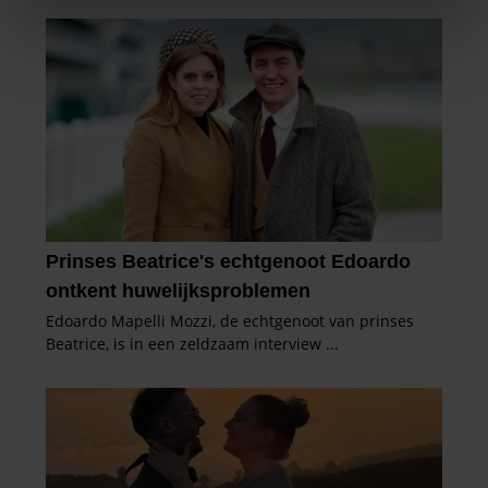
We gebruiken cookies om content en advertenties te
personaliseren, om functies voor social media te bieden
en om ons websiteverkeer te analyseren. Ook delen we
informatie over uw gebruik van onze site met onze
partners voor social media, adverteren en analyse. Deze
partners kunnen deze gegevens combineren met andere
informatie die u aan ze heeft verstrekt of die ze hebben
verzameld op basis van uw gebruik van hun services. U
gaat akkoord met onze cookies als u onze website blijft
gebruiken.