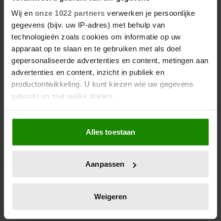
Wij en
onze 1022 partners
verwerken je persoonlijke
gegevens (bijv. uw IP-adres) met behulp van
technologieën zoals cookies om informatie op uw
apparaat op te slaan en te gebruiken met als doel
gepersonaliseerde advertenties en content, metingen aan
advertenties en content, inzicht in publiek en
productontwikkeling. U kunt kiezen wie uw gegevens
gebruikt en met welke doelen.
Als u het toestaat, willen we ook graag:
Alles toestaan
Informatie verzamelen over uw geografische
locatie, die tot een paar meter nauwkeurig kan zijn
Uw apparaat identificeren door het actief te
Aanpassen
scannen op specifieke eigenschappen (fingerprinting)
Lees meer over hoe uw persoonlijke gegevens worden
verwerkt en stel uw voorkeuren in het
detailgedeelte
in.
Weigeren
U kunt uw toestemming op elk moment wijzigen of
intrekken in de Cookieverklaring.