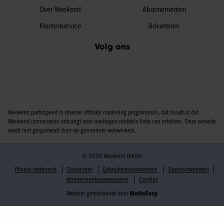
Over Weekend
Abonnementen
Klantenservice
Adverteren
Volg ons
Weekend participeert in diverse affiliate marketing programma’s, dat houdt in dat
Weekend commissies ontvangt voor aankopen middels links van retailers. Deze website
wordt niet gesponsord door de genoemde webwinkels.
© 2026 Weekend Online
Privacy statement
Disclaimer
Gebruikersvoorwaarden
Spelvoorwaarden
Abonnementsvoorwaarden
Cookies
Website gerealiseerd door
MediaSoep