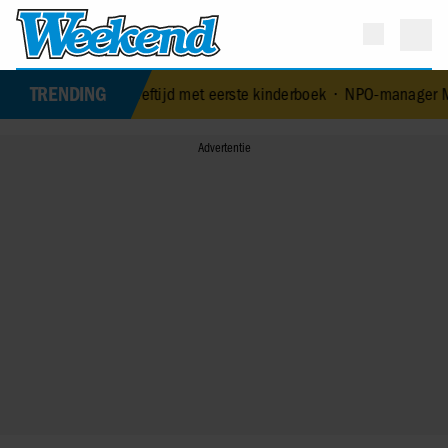
TRENDING
arige leeftijd met eerste kinderboek
•
NPO-manager Menno de Boer g