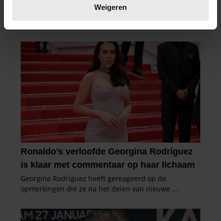
verwerkt en stel uw voorkeuren in het
detailgedeelte
in.
Weigeren
U kunt uw toestemming op elk moment wijzigen of
intrekken in de Cookieverklaring.
We gebruiken cookies om content en advertenties te
personaliseren, om functies voor social media te bieden
en om ons websiteverkeer te analyseren. Ook delen we
informatie over uw gebruik van onze site met onze
partners voor social media, adverteren en analyse. Deze
partners kunnen deze gegevens combineren met andere
informatie die u aan ze heeft verstrekt of die ze hebben
verzameld op basis van uw gebruik van hun services. U
gaat akkoord met onze cookies als u onze website blijft
gebruiken.