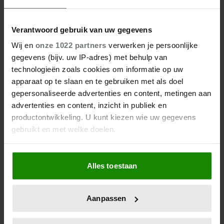
FAMILIE PEREZ HILTON DEELT
HOOPVOLLE UPDATE: ‘HIJ KAN
COMMUNICEREN’
Verantwoord gebruik van uw gegevens
Wij en
onze 1022 partners
verwerken je persoonlijke
gegevens (bijv. uw IP-adres) met behulp van
technologieën zoals cookies om informatie op uw
apparaat op te slaan en te gebruiken met als doel
gepersonaliseerde advertenties en content, metingen aan
advertenties en content, inzicht in publiek en
productontwikkeling. U kunt kiezen wie uw gegevens
gebruikt en met welke doelen.
Als u het toestaat, willen we ook graag:
Alles toestaan
Informatie verzamelen over uw geografische
locatie, die tot een paar meter nauwkeurig kan zijn
Uw apparaat identificeren door het actief te
Aanpassen
scannen op specifieke eigenschappen (fingerprinting)
Lees meer over hoe uw persoonlijke gegevens worden