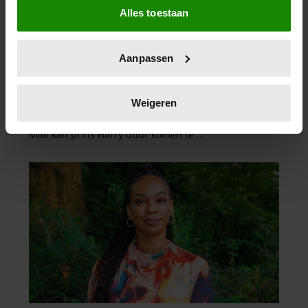
Alles toestaan
Informatie verzamelen over uw geografische
locatie, die tot een paar meter nauwkeurig kan zijn
Uw apparaat identificeren door het actief te
Aanpassen
scannen op specifieke eigenschappen (fingerprinting)
Lees meer over hoe uw persoonlijke gegevens worden
verwerkt en stel uw voorkeuren in het
detailgedeelte
in.
Weigeren
U kunt uw toestemming op elk moment wijzigen of
intrekken in de Cookieverklaring.
We gebruiken cookies om content en advertenties te
personaliseren, om functies voor social media te bieden
en om ons websiteverkeer te analyseren. Ook delen we
informatie over uw gebruik van onze site met onze
partners voor social media, adverteren en analyse. Deze
partners kunnen deze gegevens combineren met andere
informatie die u aan ze heeft verstrekt of die ze hebben
verzameld op basis van uw gebruik van hun services. U
gaat akkoord met onze cookies als u onze website blijft