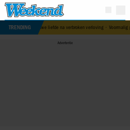
TRENDING
eft nieuwe liefde na verbroken verloving
•
Voormalig prins Andrew 