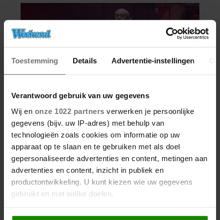
Toestemming
Details
Advertentie-instellingen
Ov
Verantwoord gebruik van uw gegevens
Wij en
onze 1022 partners
verwerken je persoonlijke
gegevens (bijv. uw IP-adres) met behulp van
technologieën zoals cookies om informatie op uw
apparaat op te slaan en te gebruiken met als doel
gepersonaliseerde advertenties en content, metingen aan
advertenties en content, inzicht in publiek en
productontwikkeling. U kunt kiezen wie uw gegevens
gebruikt en met welke doelen.
Als u het toestaat, willen we ook graag: