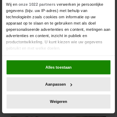
Wij en
onze 1022 partners
verwerken je persoonlijke
gegevens (bijv. uw IP-adres) met behulp van
technologieën zoals cookies om informatie op uw
apparaat op te slaan en te gebruiken met als doel
gepersonaliseerde advertenties en content, metingen aan
advertenties en content, inzicht in publiek en
productontwikkeling. U kunt kiezen wie uw gegevens
gebruikt en met welke doelen.
Als u het toestaat, willen we ook graag:
Alles toestaan
Informatie verzamelen over uw geografische
locatie, die tot een paar meter nauwkeurig kan zijn
Uw apparaat identificeren door het actief te
Aanpassen
scannen op specifieke eigenschappen (fingerprinting)
Lees meer over hoe uw persoonlijke gegevens worden
verwerkt en stel uw voorkeuren in het
detailgedeelte
in.
Weigeren
U kunt uw toestemming op elk moment wijzigen of
intrekken in de Cookieverklaring.