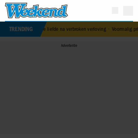
TRENDING
ft nieuwe liefde na verbroken verloving
•
Voormalig prins Andrew w