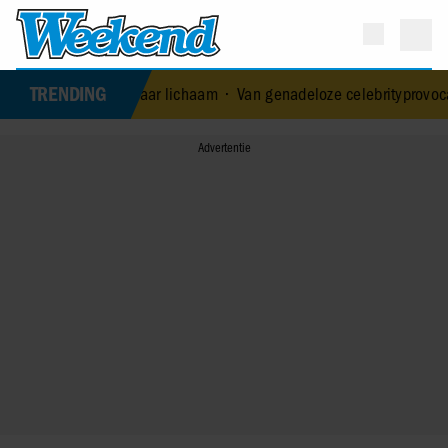
TRENDING
aar op haar lichaam
•
Van genadeloze celebrityprovocateur tot erns