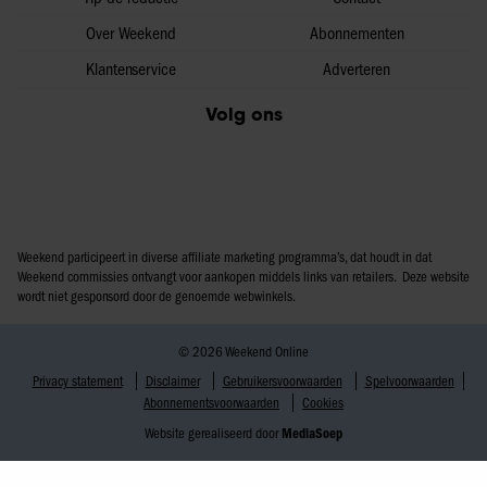
Over Weekend
Abonnementen
Klantenservice
Adverteren
Volg ons
Weekend participeert in diverse affiliate marketing programma’s, dat houdt in dat
Weekend commissies ontvangt voor aankopen middels links van retailers. Deze website
wordt niet gesponsord door de genoemde webwinkels.
© 2026 Weekend Online
Privacy statement
Disclaimer
Gebruikersvoorwaarden
Spelvoorwaarden
Abonnementsvoorwaarden
Cookies
Website gerealiseerd door
MediaSoep