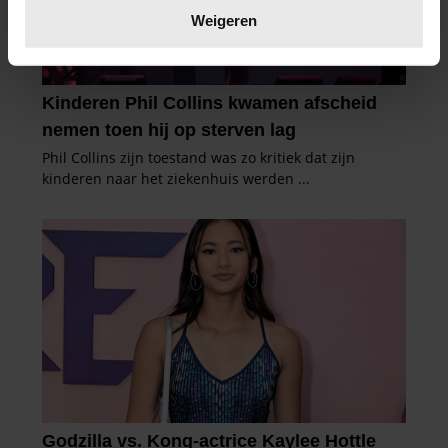
verwerkt en stel uw voorkeuren in het
detailgedeelte
in.
Weigeren
U kunt uw toestemming op elk moment wijzigen of
intrekken in de Cookieverklaring.
We gebruiken cookies om content en advertenties te
personaliseren, om functies voor social media te bieden
en om ons websiteverkeer te analyseren. Ook delen we
informatie over uw gebruik van onze site met onze
partners voor social media, adverteren en analyse. Deze
partners kunnen deze gegevens combineren met andere
informatie die u aan ze heeft verstrekt of die ze hebben
verzameld op basis van uw gebruik van hun services. U
gaat akkoord met onze cookies als u onze website blijft
gebruiken.