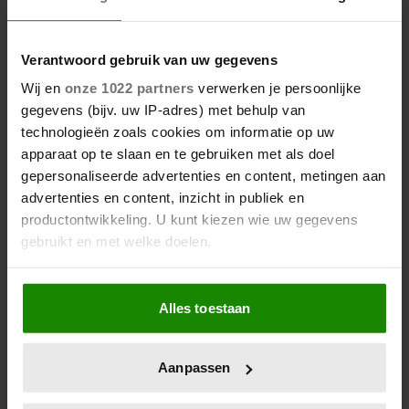
Verantwoord gebruik van uw gegevens
Wij en
onze 1022 partners
verwerken je persoonlijke
gegevens (bijv. uw IP-adres) met behulp van
technologieën zoals cookies om informatie op uw
apparaat op te slaan en te gebruiken met als doel
gepersonaliseerde advertenties en content, metingen aan
advertenties en content, inzicht in publiek en
productontwikkeling. U kunt kiezen wie uw gegevens
gebruikt en met welke doelen.
Als u het toestaat, willen we ook graag:
Alles toestaan
Informatie verzamelen over uw geografische
locatie, die tot een paar meter nauwkeurig kan zijn
Uw apparaat identificeren door het actief te
Aanpassen
scannen op specifieke eigenschappen (fingerprinting)
Lees meer over hoe uw persoonlijke gegevens worden