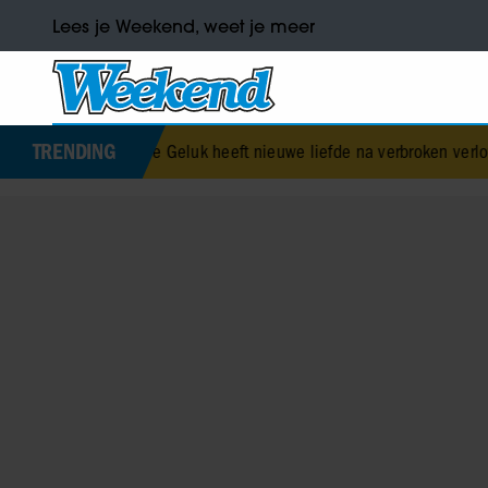
Lees je Weekend, weet je meer
TRENDING
Jurre Geluk heeft nieuwe liefde na verbroken verloving
•
Voormali