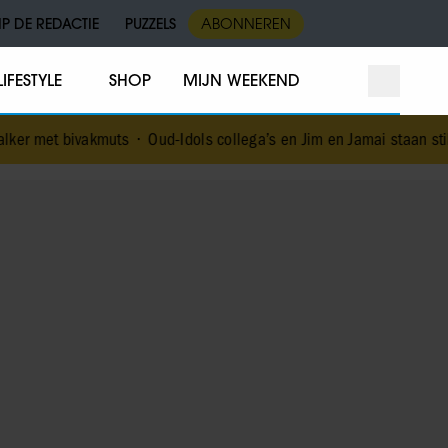
IP DE REDACTIE
PUZZELS
ABONNEREN
LIFESTYLE
SHOP
MIJN WEEKEND
muts
•
Oud-Idols collega’s en Jim en Jamai staan stil bij overlijde