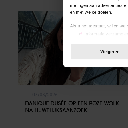
metingen aan advertenties en
en met welke doelen.
Party
Als u het toestaat, willen we
Informatie verzamelen
Uw apparaat identific
Lees meer over hoe uw perso
Weigeren
toestemming op elk moment wi
We gebruiken cookies om cont
websiteverkeer te analyseren
media, adverteren en analys
verstrekt of die ze hebben v
07/08/2026
onze website blijft gebruiken.
DANIQUE DUSÉE OP EEN ROZE WOLK
NA HUWELIJKSAANZOEK