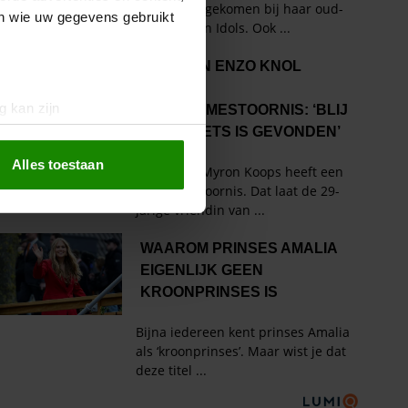
en wie uw gegevens gebruikt
g kan zijn
erprinting)
t
detailgedeelte
in. U kunt uw
Alles toestaan
 media te bieden en om ons
ze partners voor social
nformatie die u aan ze heeft
oord met onze cookies als u