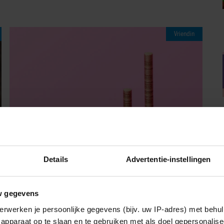
Vriendin
Details
Advertentie-instellingen
07/08/2026
MONEY TALKS – RIANNE (53):
w gegevens
‘DOORDAT IK ER ZO BOVENOP ZIT,
erwerken je persoonlijke gegevens (bijv. uw IP-adres) met behul
HEBBEN WE GEEN SCHULDEN’
apparaat op te slaan en te gebruiken met als doel gepersonalise