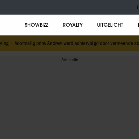
T
SHOWBIZZ
ROYALTY
UITGELICHT
g prins Andrew werd achtervolgd door vermeende stalker met bivak