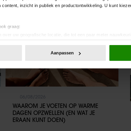
 content, inzicht in publiek en productontwikkeling. U kunt kiez
Sante
 ook graag:
 over uw geografische locatie, die tot een paar meter nauwkeuri
eren door het actief te scannen op specifieke eigenschappen (fing
onlijke gegevens worden verwerkt en stel uw voorkeuren in he
Aanpassen
jzigen of intrekken in de Cookieverklaring.
ent en advertenties te personaliseren, om functies voor social
. Ook delen we informatie over uw gebruik van onze site met on
e. Deze partners kunnen deze gegevens combineren met andere i
erzameld op basis van uw gebruik van hun services. U gaat akk
06/08/2026
WAAROM JE VOETEN OP WARME
DAGEN OPZWELLEN (EN WAT JE
ERAAN KUNT DOEN)