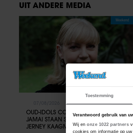
UIT ANDERE MEDIA
Weekend
Toestemming
07/08/2026
OUD-IDOLS COLLEGA’S EN JIM EN
Verantwoord gebruik van u
JAMAI STAAN STIL BIJ OVERLIJDEN
Wij en
onze 1022 partners
v
JERNEY KAAGMAN
cookies om informatie op uw 