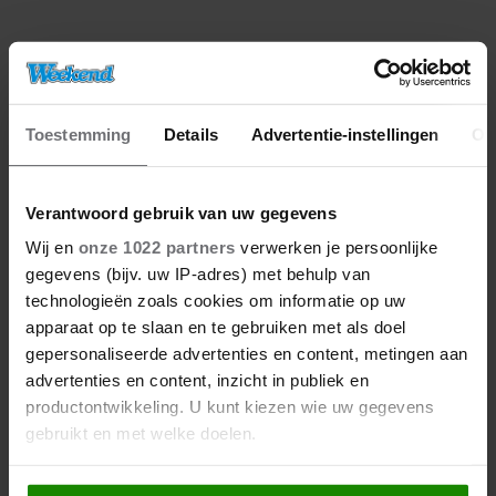
Meer van Redactie
Toestemming
Details
Advertentie-instellingen
Ov
Verantwoord gebruik van uw gegevens
Wij en
onze 1022 partners
verwerken je persoonlijke
gegevens (bijv. uw IP-adres) met behulp van
technologieën zoals cookies om informatie op uw
apparaat op te slaan en te gebruiken met als doel
gepersonaliseerde advertenties en content, metingen aan
advertenties en content, inzicht in publiek en
06/08/2026
productontwikkeling. U kunt kiezen wie uw gegevens
EARTH & FIRE-ZANGERES JERNEY
gebruikt en met welke doelen.
KAAGMAN (79) OVERLEDEN
Als u het toestaat, willen we ook graag: