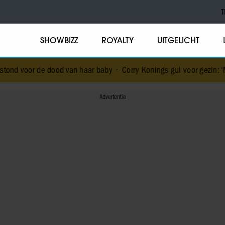
T
SHOWBIZZ
ROYALTY
UITGELICHT
ood van haar baby
•
Corry Konings gul voor gezin: ‘Meer voor over d