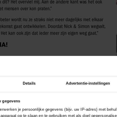
n dit? Het overviel mij. Aan de andere kant was het ook
met mensen over kon praten.”
 beter wordt nu ze straks niet meer dagelijks met elkaar
toekomst gaat ontwikkelen. Doordat Nick & Simon wegvalt,
 Het kan ook zijn dat ieder meer zijn eigen weg gaat.”
IA!
Vriendin
Details
Advertentie-instellingen
w gegevens
erwerken je persoonlijke gegevens (bijv. uw IP-adres) met behul
apparaat op te slaan en te gebruiken met als doel gepersonalise