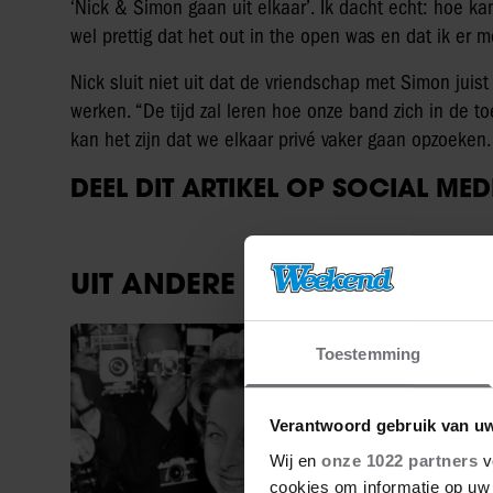
‘Nick & Simon gaan uit elkaar’. Ik dacht echt: hoe ka
wel prettig dat het out in the open was en dat ik er 
Nick sluit niet uit dat de vriendschap met Simon juist
werken. “De tijd zal leren hoe onze band zich in de 
kan het zijn dat we elkaar privé vaker gaan opzoeken.
DEEL DIT ARTIKEL OP SOCIAL MED
UIT ANDERE MEDIA
Weekend
Toestemming
Verantwoord gebruik van u
Wij en
onze 1022 partners
v
cookies om informatie op uw 