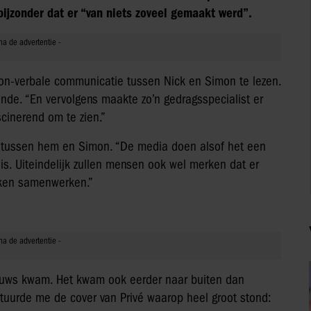
bijzonder dat er “van niets zoveel gemaakt werd”.
non-verbale communicatie tussen Nick en Simon te lezen.
onde. “En vervolgens maakte zo’n gedragsspecialist er
cinerend om te zien.”
is tussen hem en Simon. “De media doen alsof het een
o is. Uiteindelijk zullen mensen ook wel merken dat er
akken samenwerken.”
nieuws kwam. Het kwam ook eerder naar buiten dan
stuurde me de cover van Privé waarop heel groot stond: