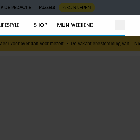
IP DE REDACTIE
PUZZELS
ABONNEREN
LIFESTYLE
SHOP
MIJN WEEKEND
an voor mezelf’
•
De vakantiebestemming van… Nicolette van Dam