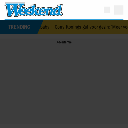
TRENDING
an haar baby
•
Corry Konings gul voor gezin: ‘Meer voor over dan vo