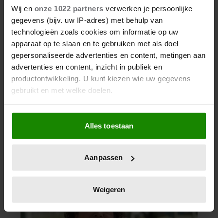
Wij en
onze 1022 partners
verwerken je persoonlijke
gegevens (bijv. uw IP-adres) met behulp van
technologieën zoals cookies om informatie op uw
apparaat op te slaan en te gebruiken met als doel
gepersonaliseerde advertenties en content, metingen aan
advertenties en content, inzicht in publiek en
productontwikkeling. U kunt kiezen wie uw gegevens
gebruikt en met welke doelen.
Als u het toestaat, willen we ook graag:
Alles toestaan
Informatie verzamelen over uw geografische
locatie, die tot een paar meter nauwkeurig kan zijn
Uw apparaat identificeren door het actief te
Aanpassen
scannen op specifieke eigenschappen (fingerprinting)
Lees meer over hoe uw persoonlijke gegevens worden
verwerkt en stel uw voorkeuren in het
detailgedeelte
in.
Weigeren
U kunt uw toestemming op elk moment wijzigen of
intrekken in de Cookieverklaring.