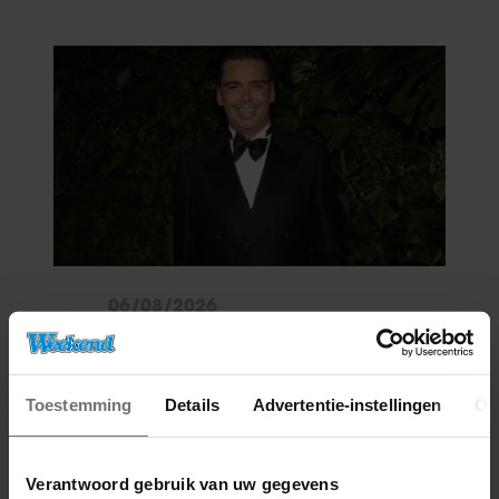
06/08/2026
IJZIGE STRIJD KRIJGT BIZARRE
WENDING: YVES BERENDSE
BELANDT TÓCH MET VALENTIJN
DRIESSEN IN HET VLIEGTUIG
Toestemming
Details
Advertentie-instellingen
Ov
Verantwoord gebruik van uw gegevens