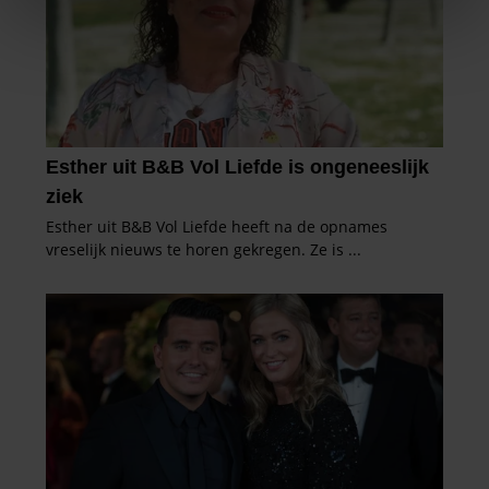
We gebruiken cookies om content en advertenties te
personaliseren, om functies voor social media te bieden
en om ons websiteverkeer te analyseren. Ook delen we
informatie over uw gebruik van onze site met onze
partners voor social media, adverteren en analyse. Deze
partners kunnen deze gegevens combineren met andere
informatie die u aan ze heeft verstrekt of die ze hebben
verzameld op basis van uw gebruik van hun services. U
gaat akkoord met onze cookies als u onze website blijft
gebruiken.