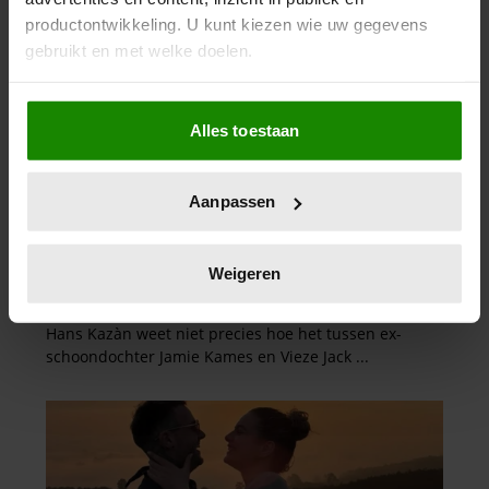
productontwikkeling. U kunt kiezen wie uw gegevens
gebruikt en met welke doelen.
Als u het toestaat, willen we ook graag:
Alles toestaan
Informatie verzamelen over uw geografische
locatie, die tot een paar meter nauwkeurig kan zijn
Uw apparaat identificeren door het actief te
Aanpassen
scannen op specifieke eigenschappen (fingerprinting)
Lees meer over hoe uw persoonlijke gegevens worden
verwerkt en stel uw voorkeuren in het
detailgedeelte
in.
Weigeren
U kunt uw toestemming op elk moment wijzigen of
intrekken in de Cookieverklaring.
We gebruiken cookies om content en advertenties te
personaliseren, om functies voor social media te bieden
en om ons websiteverkeer te analyseren. Ook delen we
informatie over uw gebruik van onze site met onze
partners voor social media, adverteren en analyse. Deze