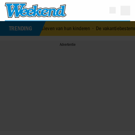
TRENDING
g liefdesleven van hun kinderen
•
De vakantiebestemming van… Nic