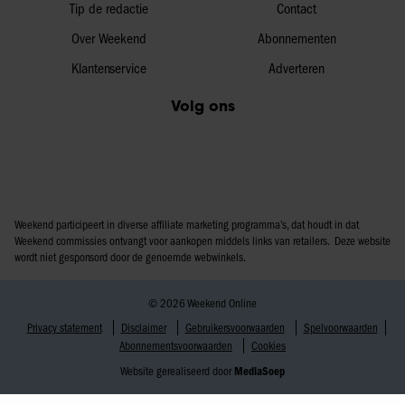
Tip de redactie
Contact
Over Weekend
Abonnementen
Klantenservice
Adverteren
Volg ons
Weekend participeert in diverse affiliate marketing programma’s, dat houdt in dat
Weekend commissies ontvangt voor aankopen middels links van retailers. Deze website
wordt niet gesponsord door de genoemde webwinkels.
© 2026 Weekend Online
Privacy statement
Disclaimer
Gebruikersvoorwaarden
Spelvoorwaarden
Abonnementsvoorwaarden
Cookies
Website gerealiseerd door
MediaSoep