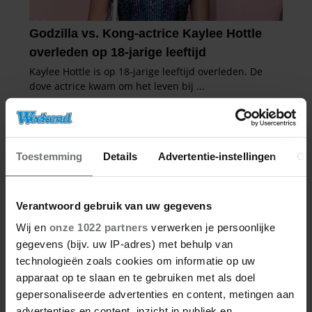
Toestemming
Details
Advertentie-instellingen
Ov
Verantwoord gebruik van uw gegevens
Wij en
onze 1022 partners
verwerken je persoonlijke
gegevens (bijv. uw IP-adres) met behulp van
technologieën zoals cookies om informatie op uw
apparaat op te slaan en te gebruiken met als doel
gepersonaliseerde advertenties en content, metingen aan
advertenties en content, inzicht in publiek en