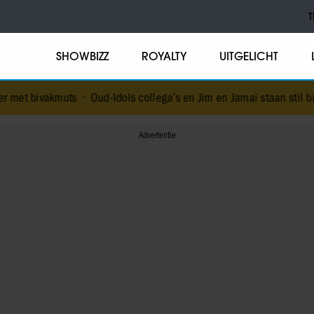
T
SHOWBIZZ
ROYALTY
UITGELICHT
•
Oud-Idols collega’s en Jim en Jamai staan stil bij overlijden Je