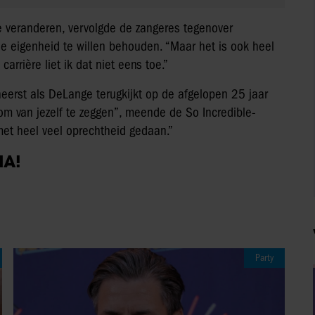
 veranderen, vervolgde de zangeres tegenover
je eigenheid te willen behouden. “Maar het is ook heel
arrière liet ik dat niet eens toe.”
heerst als DeLange terugkijkt op de afgelopen 25 jaar
k om van jezelf te zeggen”, meende de So Incredible-
 met heel veel oprechtheid gedaan.”
IA!
Party