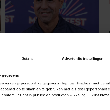
07/08/2026
SIMON KEIZER BLIKT TERUG OP
Details
Advertentie-instellingen
DONKERE PERIODE: ‘IK WAS EEN
WANDELEND HOOFD’
w gegevens
erwerken je persoonlijke gegevens (bijv. uw IP-adres) met behul
Sante
apparaat op te slaan en te gebruiken met als doel gepersonalise
 content, inzicht in publiek en productontwikkeling. U kunt kiez