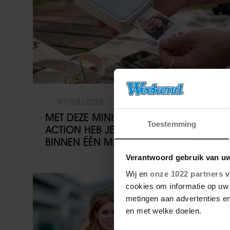
07/08/2026
MET DEZE MINI FOTOPRINTER VAN
Toestemming
ACTION HEB JE JE FAVORIETE FOTO’S
BINNEN ÉÉN MINUUT IN HANDEN
Verantwoord gebruik van u
Wij en
onze 1022 partners
v
Weekend
cookies om informatie op uw 
metingen aan advertenties en
en met welke doelen.