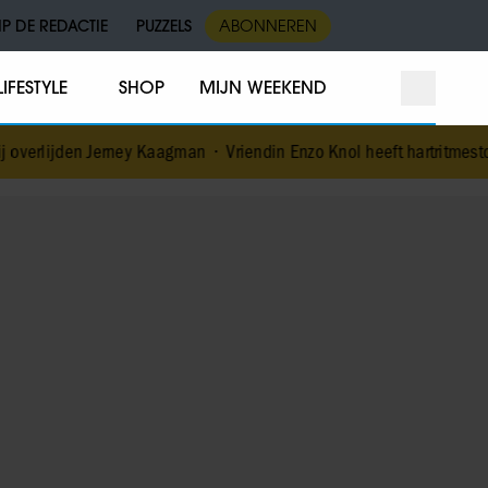
IP DE REDACTIE
PUZZELS
ABONNEREN
LIFESTYLE
SHOP
MIJN WEEKEND
rney Kaagman
•
Vriendin Enzo Knol heeft hartritmestoornis: ‘Blij dat e