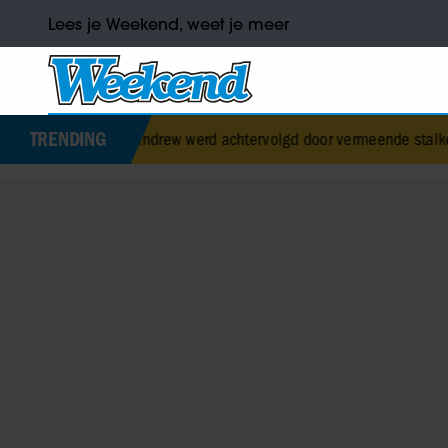
Lees je Weekend, weet je meer
TRENDING
rins Andrew werd achtervolgd door vermeende stalker met bivakmuts