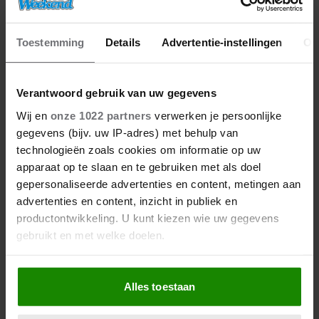
Toestemming
Details
Advertentie-instellingen
Ov
Verantwoord gebruik van uw gegevens
27/04/2026
Wij en
onze 1022 partners
verwerken je persoonlijke
ZO VIERT DE KONINKLIJKE
FAMILIE KONINGSDAG DIT JAAR
gegevens (bijv. uw IP-adres) met behulp van
IN FRIESLAND
technologieën zoals cookies om informatie op uw
apparaat op te slaan en te gebruiken met als doel
gepersonaliseerde advertenties en content, metingen aan
advertenties en content, inzicht in publiek en
productontwikkeling. U kunt kiezen wie uw gegevens
gebruikt en met welke doelen.
Als u het toestaat, willen we ook graag:
Alles toestaan
Informatie verzamelen over uw geografische
locatie, die tot een paar meter nauwkeurig kan zijn