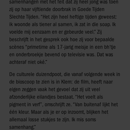
samenhangen met het feit dat zij heel jong was toen
zij op haar vijftiende doorbrak in Goede Tijden
Slechte Tijden. “Het zijn heel heftige tijden geweest:
ik woonde als tiener al samen, ik zat in die soap. Ik
voelde mij eenzaam en er gebeurde veel.” Zij
beschrijft in het gesprek ook hoe zij voor bepaalde
scènes “primetime als 17-jarig meisje in een bh’tje
en onderbroekje bevend op televisie was. Dat was
achteraf niet oké.”
De culturele duizendpoot, die vanaf volgende week in
de bioscoop te zien is in Klem: de film, heeft naar
eigen zeggen vaak het gevoel dat zij uit veel
afzonderlijke eilandjes bestaat. “Het voelt als
pigment in verf”, omschrijft ze. “Van buitenaf lijkt het
één kleur. Maar als je er op inzoomt, blijken het
allemaal losse stukjes te zijn. Ik mis soms
samenhang.”