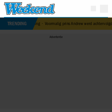
TRENDING
 verloving
•
Voormalig prins Andrew werd achtervolgd door vermeen