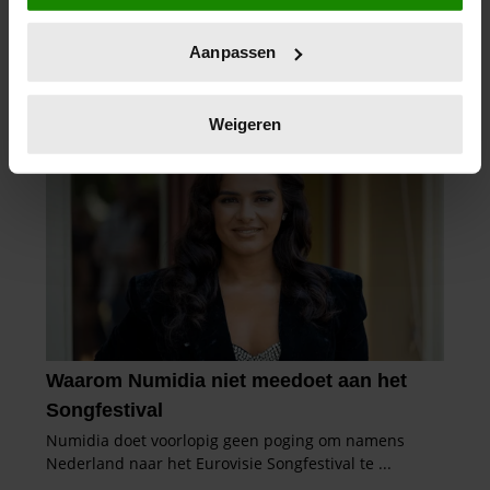
locatie, die tot een paar meter nauwkeurig kan zijn
Uw apparaat identificeren door het actief te
Aanpassen
scannen op specifieke eigenschappen (fingerprinting)
Lees meer over hoe uw persoonlijke gegevens worden
verwerkt en stel uw voorkeuren in het
detailgedeelte
in.
Weigeren
U kunt uw toestemming op elk moment wijzigen of
intrekken in de Cookieverklaring.
We gebruiken cookies om content en advertenties te
personaliseren, om functies voor social media te bieden
en om ons websiteverkeer te analyseren. Ook delen we
informatie over uw gebruik van onze site met onze
partners voor social media, adverteren en analyse. Deze
partners kunnen deze gegevens combineren met andere
informatie die u aan ze heeft verstrekt of die ze hebben
verzameld op basis van uw gebruik van hun services. U
gaat akkoord met onze cookies als u onze website blijft
gebruiken.