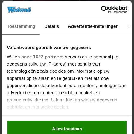
Toestemming
Details
Advertentie-instellingen
Ov
Verantwoord gebruik van uw gegevens
Wij en
onze 1022 partners
verwerken je persoonlijke
gegevens (bijv. uw IP-adres) met behulp van
technologieën zoals cookies om informatie op uw
apparaat op te slaan en te gebruiken met als doel
gepersonaliseerde advertenties en content, metingen aan
advertenties en content, inzicht in publiek en
productontwikkeling. U kunt kiezen wie uw gegevens
gebruikt en met welke doelen.
Als u het toestaat, willen we ook graag:
Alles toestaan
Informatie verzamelen over uw geografische