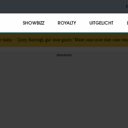
T
SHOWBIZZ
ROYALTY
UITGELICHT
Konings gul voor gezin: ‘Meer voor over dan voor mezelf’
•
De vakan