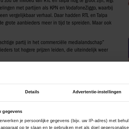
 zou de invloed van RTL en Talpa nog te groot zijn, legt
lingen met partijen als KPN en VodafoneZiggo, waarbij
en vergelijkbaar verhaal. Daar hadden RTL en Talpa
e grote aanbieders meer in tijd te spreiden. Maar ook
chtige partij in het commerciële medialandschap”
ders tot hogere prijzen leiden, die uiteindelijk weer
Details
Advertentie-instellingen
t meegewogen hoe snel en ingrijpend het Nederlandse
n RTL Group stelt dat RTL Nederland een belangrijk
w gegevens
vend met een sterke familie van zenders die geweldig
erwerken je persoonlijke gegevens (bijv. uw IP-adres) met behul
apparaat op te slaan en te gebruiken met als doel gepersonalise