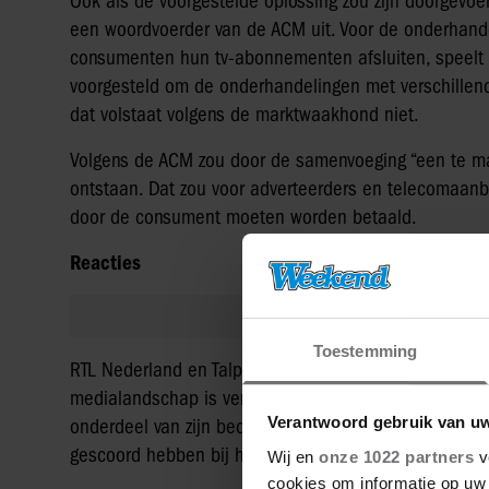
Ook als de voorgestelde oplossing zou zijn doorgevoerd
een woordvoerder van de ACM uit. Voor de onderhande
consumenten hun tv-abonnementen afsluiten, speelt e
voorgesteld om de onderhandelingen met verschillend
dat volstaat volgens de marktwaakhond niet.
Volgens de ACM zou door de samenvoeging “een te ma
ontstaan. Dat zou voor adverteerders en telecomaanbie
door de consument moeten worden betaald.
Reacties
Toestemming
RTL Nederland en Talpa menen dat de ACM niet heef
medialandschap is veranderd. Topman Thomas Rabe va
Verantwoord gebruik van u
onderdeel van zijn bedrijf blijft. “Het is zeer winstge
gescoord hebben bij het publiek in 2022.”
Wij en
onze 1022 partners
v
cookies om informatie op uw 