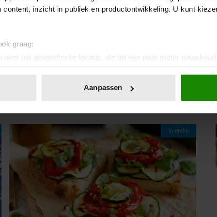
De fusie was in mijn ogen het allerbeste antwoord
 content, inzicht in publiek en productontwikkeling. U kunt kiez
t.” Volgens hem staat Talpa er zelfstandig wel sterk
lternatieve mogelijkheden om de internationale
ook weten in een verklaring.
 ook graag:
 over uw geografische locatie, die tot een paar meter nauwkeuri
IA!
eren door het actief te scannen op specifieke eigenschappen (fing
onlijke gegevens worden verwerkt en stel uw voorkeuren in he
Aanpassen
jzigen of intrekken in de Cookieverklaring.
ent en advertenties te personaliseren, om functies voor social
. Ook delen we informatie over uw gebruik van onze site met on
Vriendin
e. Deze partners kunnen deze gegevens combineren met andere i
erzameld op basis van uw gebruik van hun services. U gaat akk