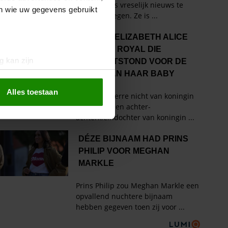
en wie uw gegevens gebruikt
g kan zijn
erprinting)
t
detailgedeelte
in. U kunt uw
Alles toestaan
 media te bieden en om ons
ze partners voor social
nformatie die u aan ze heeft
oord met onze cookies als u