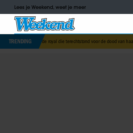
Lees je Weekend, weet je meer
TRENDING
 Wise, de royal die terechtstond voor de dood van haar baby
•
Corry 