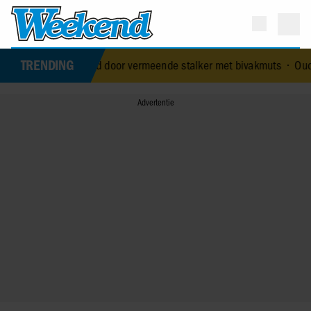
TRENDING
tervolgd door vermeende stalker met bivakmuts
•
Oud-Idols collega’