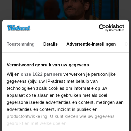
Toestemming
Details
Advertentie-instellingen
Ov
Verantwoord gebruik van uw gegevens
Wij en
onze 1022 partners
verwerken je persoonlijke
gegevens (bijv. uw IP-adres) met behulp van
technologieën zoals cookies om informatie op uw
apparaat op te slaan en te gebruiken met als doel
gepersonaliseerde advertenties en content, metingen aan
advertenties en content, inzicht in publiek en
productontwikkeling. U kunt kiezen wie uw gegevens
gebruikt en met welke doelen.