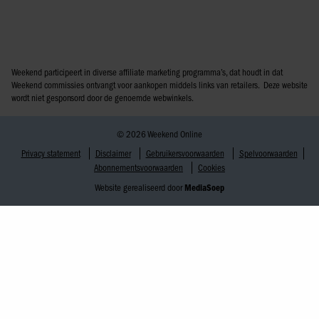
Weekend participeert in diverse affiliate marketing programma’s, dat houdt in dat
Weekend commissies ontvangt voor aankopen middels links van retailers. Deze website
wordt niet gesponsord door de genoemde webwinkels.
© 2026 Weekend Online
Privacy statement
Disclaimer
Gebruikersvoorwaarden
Spelvoorwaarden
Abonnementsvoorwaarden
Cookies
Website gerealiseerd door
MediaSoep