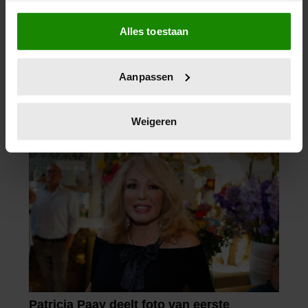
Als u het toestaat, willen we ook graag:
Alles toestaan
Informatie verzamelen over uw geografische
locatie, die tot een paar meter nauwkeurig kan zijn
Uw apparaat identificeren door het actief te
Aanpassen
scannen op specifieke eigenschappen (fingerprinting)
Lees meer over hoe uw persoonlijke gegevens worden
verwerkt en stel uw voorkeuren in het
detailgedeelte
in.
Weigeren
U kunt uw toestemming op elk moment wijzigen of
intrekken in de Cookieverklaring.
We gebruiken cookies om content en advertenties te
personaliseren, om functies voor social media te bieden
en om ons websiteverkeer te analyseren. Ook delen we
informatie over uw gebruik van onze site met onze
partners voor social media, adverteren en analyse. Deze
partners kunnen deze gegevens combineren met andere
informatie die u aan ze heeft verstrekt of die ze hebben
verzameld op basis van uw gebruik van hun services. U