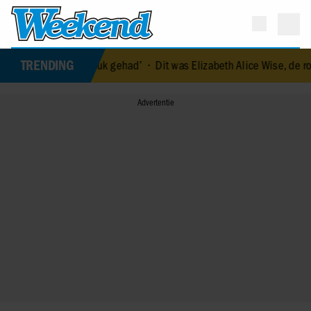
TRENDING
eel geluk gehad’
•
Dit was Elizabeth Alice Wise, de royal die terech