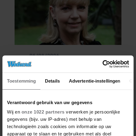
06/08/2026
EARTH & FIRE-ZANGERES JERNEY
KAAGMAN (79) OVERLEDEN
Toestemming
Details
Advertentie-instellingen
Ov
Verantwoord gebruik van uw gegevens
Wij en
onze 1022 partners
verwerken je persoonlijke
gegevens (bijv. uw IP-adres) met behulp van
technologieën zoals cookies om informatie op uw
apparaat op te slaan en te gebruiken met als doel