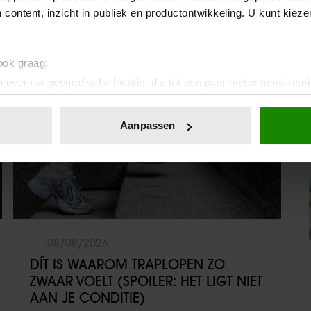
 content, inzicht in publiek en productontwikkeling. U kunt kiez
Sante
 ook graag:
 over uw geografische locatie, die tot een paar meter nauwkeuri
eren door het actief te scannen op specifieke eigenschappen (fing
onlijke gegevens worden verwerkt en stel uw voorkeuren in he
Aanpassen
jzigen of intrekken in de Cookieverklaring.
ent en advertenties te personaliseren, om functies voor social
. Ook delen we informatie over uw gebruik van onze site met on
e. Deze partners kunnen deze gegevens combineren met andere i
erzameld op basis van uw gebruik van hun services. U gaat akk
08/08/2026
DÍT IS WAAROM TRAPLOPEN ZO
ZWAAR VOELT (SPOILER: HET LIGT NIET
AAN JE CONDITIE)