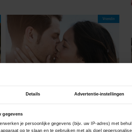
Vriendin
Details
Advertentie-instellingen
09/08/2026
RACHÉL HAD EEN SPANNENDE DATE:
w gegevens
‘PAS TOEN HIJ DE DEUR UIT WAS,
BESEFTE IK WAT ER ECHT WAS
erwerken je persoonlijke gegevens (bijv. uw IP-adres) met behul
GEBEURD’
apparaat op te slaan en te gebruiken met als doel gepersonalise