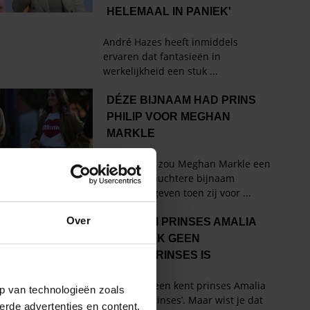
Over
p van technologieën zoals
erde advertenties en content,