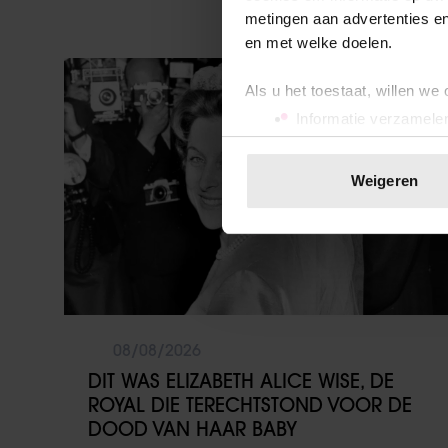
metingen aan advertenties en
en met welke doelen.
Weekend
Als u het toestaat, willen we
Informatie verzamelen
Uw apparaat identific
Lees meer over hoe uw perso
Weigeren
toestemming op elk moment wi
We gebruiken cookies om cont
websiteverkeer te analyseren
media, adverteren en analys
verstrekt of die ze hebben v
onze website blijft gebruiken.
08/08/2026
DIT WAS ELIZABETH ALICE WISE, DE
ROYAL DIE TERECHTSTOND VOOR DE
DOOD VAN HAAR BABY