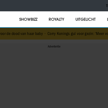
T
SHOWBIZZ
ROYALTY
UITGELICHT
 haar baby
•
Corry Konings gul voor gezin: ‘Meer voor over dan voor