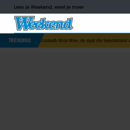
Lees je Weekend, weet je meer
TRENDING
was Elizabeth Alice Wise, de royal die terechtstond voor de dood van