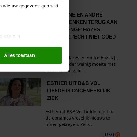
en wie uw gegevens gebruikt
g kan zijn
erprinting)
t
detailgedeelte
in. U kunt uw
Alles toestaan
 media te bieden en om ons
ze partners voor social
nformatie die u aan ze heeft
oord met onze cookies als u