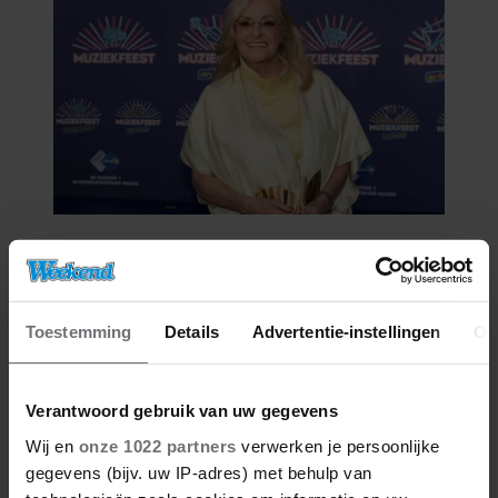
05/08/2026
CORRY KONINGS ZET ZICHZELF
OPZIJ: ‘VOOR MIJN GEZIN’
Toestemming
Details
Advertentie-instellingen
Ov
Verantwoord gebruik van uw gegevens
Wij en
onze 1022 partners
verwerken je persoonlijke
gegevens (bijv. uw IP-adres) met behulp van