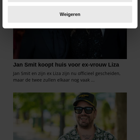
Lees meer over hoe uw persoonlijke gegevens worden
verwerkt en stel uw voorkeuren in het
detailgedeelte
in.
Weigeren
U kunt uw toestemming op elk moment wijzigen of
intrekken in de Cookieverklaring.
We gebruiken cookies om content en advertenties te
personaliseren, om functies voor social media te bieden
en om ons websiteverkeer te analyseren. Ook delen we
informatie over uw gebruik van onze site met onze
partners voor social media, adverteren en analyse. Deze
partners kunnen deze gegevens combineren met andere
informatie die u aan ze heeft verstrekt of die ze hebben
verzameld op basis van uw gebruik van hun services. U
gaat akkoord met onze cookies als u onze website blijft
gebruiken.