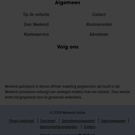
Algemeen
Tip de redactie
Contact
Over Weekend
Abonnementen
Klantenservice
Adverteren
Volg ons
Weekend participeert in diverse affiliate marketing programma’s, dat houdt in dat
Weekend commissies ontvangt voor aankopen middels links van retailers. Deze website
wordt niet gesponsord door de genoemde webwinkels.
© 2026 Weekend Online
Privacy statement
Disclaimer
Gebruikersvoorwaarden
Spelvoorwaarden
Abonnementsvoorwaarden
Cookies