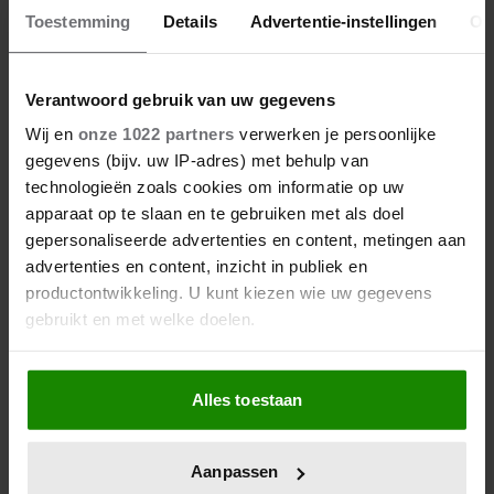
Toestemming
Details
Advertentie-instellingen
Ov
Verantwoord gebruik van uw gegevens
Wij en
onze 1022 partners
verwerken je persoonlijke
gegevens (bijv. uw IP-adres) met behulp van
technologieën zoals cookies om informatie op uw
apparaat op te slaan en te gebruiken met als doel
gepersonaliseerde advertenties en content, metingen aan
advertenties en content, inzicht in publiek en
productontwikkeling. U kunt kiezen wie uw gegevens
gebruikt en met welke doelen.
Als u het toestaat, willen we ook graag:
Alles toestaan
Informatie verzamelen over uw geografische
locatie, die tot een paar meter nauwkeurig kan zijn
Uw apparaat identificeren door het actief te
Aanpassen
scannen op specifieke eigenschappen (fingerprinting)