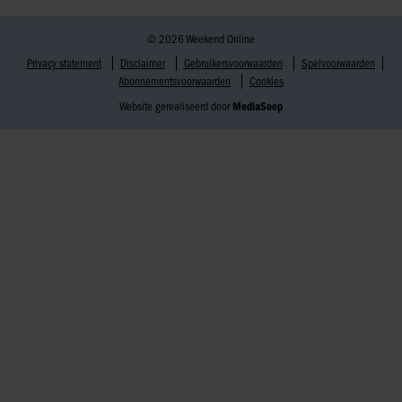
© 2026 Weekend Online
Privacy statement
Disclaimer
Gebruikersvoorwaarden
Spelvoorwaarden
Abonnementsvoorwaarden
Cookies
Website gerealiseerd door
MediaSoep