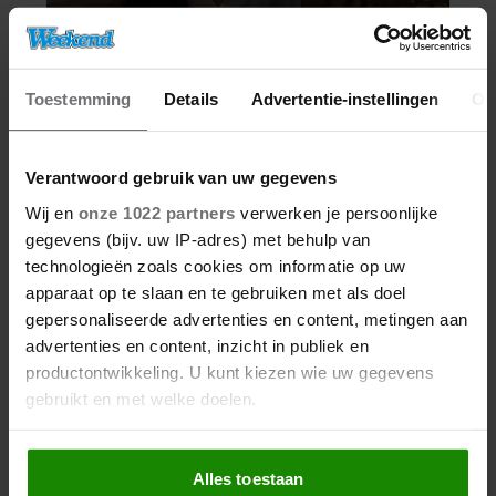
Toestemming
Details
Advertentie-instellingen
Ov
Verantwoord gebruik van uw gegevens
Wij en
onze 1022 partners
verwerken je persoonlijke
gegevens (bijv. uw IP-adres) met behulp van
technologieën zoals cookies om informatie op uw
apparaat op te slaan en te gebruiken met als doel
gepersonaliseerde advertenties en content, metingen aan
advertenties en content, inzicht in publiek en
productontwikkeling. U kunt kiezen wie uw gegevens
gebruikt en met welke doelen.
Als u het toestaat, willen we ook graag:
Alles toestaan
Informatie verzamelen over uw geografische