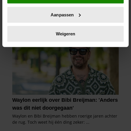
locatie, die tot een paar meter nauwkeurig kan zijn
Uw apparaat identificeren door het actief te
Aanpassen
scannen op specifieke eigenschappen (fingerprinting)
Lees meer over hoe uw persoonlijke gegevens worden
verwerkt en stel uw voorkeuren in het
detailgedeelte
in.
Weigeren
U kunt uw toestemming op elk moment wijzigen of
intrekken in de Cookieverklaring.
We gebruiken cookies om content en advertenties te
personaliseren, om functies voor social media te bieden
en om ons websiteverkeer te analyseren. Ook delen we
informatie over uw gebruik van onze site met onze
partners voor social media, adverteren en analyse. Deze
partners kunnen deze gegevens combineren met andere
informatie die u aan ze heeft verstrekt of die ze hebben
verzameld op basis van uw gebruik van hun services. U
gaat akkoord met onze cookies als u onze website blijft
gebruiken.