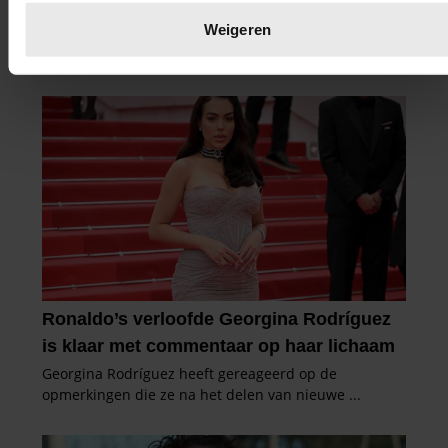
verwerkt en stel uw voorkeuren in het
detailgedeelte
in. U
kunt uw toestemming op elk moment wijzigen of intrekken in
Weigeren
de Cookieverklaring.
We gebruiken cookies om content en advertenties te
personaliseren, om functies voor social media te bieden en
om ons websiteverkeer te analyseren. Ook delen we
informatie over uw gebruik van onze site met onze partners
voor social media, adverteren en analyse. Deze partners
kunnen deze gegevens combineren met andere informatie
die u aan ze heeft verstrekt of die ze hebben verzameld op
basis van uw gebruik van hun services. U gaat akkoord met
onze cookies als u onze website blijft gebruiken.