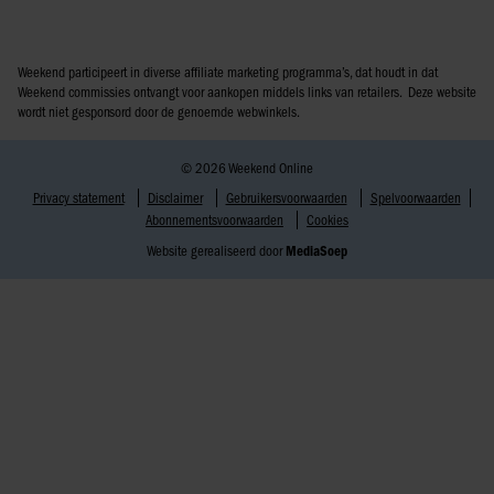
Weekend participeert in diverse affiliate marketing programma’s, dat houdt in dat
Weekend commissies ontvangt voor aankopen middels links van retailers. Deze website
wordt niet gesponsord door de genoemde webwinkels.
© 2026 Weekend Online
Privacy statement
Disclaimer
Gebruikersvoorwaarden
Spelvoorwaarden
Abonnementsvoorwaarden
Cookies
Website gerealiseerd door
MediaSoep