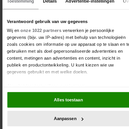
Toestemming
Details
Advertentie-instellingen
Ov
Verantwoord gebruik van uw gegevens
Wij en
onze 1022 partners
verwerken je persoonlijke
gegevens (bijv. uw IP-adres) met behulp van technologieën
zoals cookies om informatie op uw apparaat op te slaan en t
gebruiken met als doel gepersonaliseerde advertenties en
content, metingen aan advertenties en content, inzicht in
publiek en productontwikkeling. U kunt kiezen wie uw
gegevens gebruikt en met welke doelen.
Als u het toestaat, willen we ook graag:
Informatie verzamelen over uw geografische locatie,
Alles toestaan
die tot een paar meter nauwkeurig kan zijn
Uw apparaat identificeren door het actief te scannen
op specifieke eigenschappen (fingerprinting)
Aanpassen
Lees meer over hoe uw persoonlijke gegevens worden