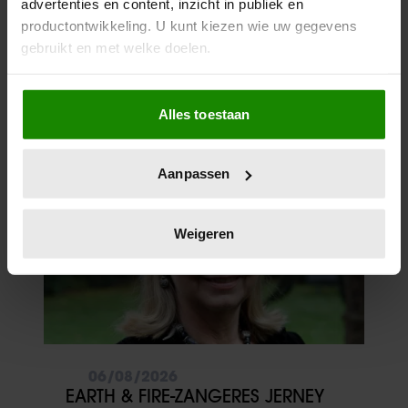
advertenties en content, inzicht in publiek en
productontwikkeling. U kunt kiezen wie uw gegevens
gebruikt en met welke doelen.
Als u het toestaat, willen we ook graag:
Alles toestaan
Informatie verzamelen over uw geografische
Meer van Redactie
locatie, die tot een paar meter nauwkeurig kan zijn
Uw apparaat identificeren door het actief te
Aanpassen
scannen op specifieke eigenschappen (fingerprinting)
Lees meer over hoe uw persoonlijke gegevens worden
verwerkt en stel uw voorkeuren in het
detailgedeelte
in.
Weigeren
U kunt uw toestemming op elk moment wijzigen of
intrekken in de Cookieverklaring.
We gebruiken cookies om content en advertenties te
personaliseren, om functies voor social media te bieden
en om ons websiteverkeer te analyseren. Ook delen we
06/08/2026
informatie over uw gebruik van onze site met onze
EARTH & FIRE-ZANGERES JERNEY
partners voor social media, adverteren en analyse. Deze