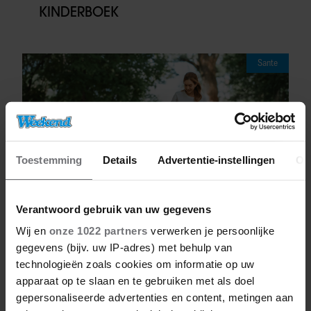
KINDERBOEK
Sante
Toestemming
Details
Advertentie-instellingen
Ov
Verantwoord gebruik van uw gegevens
Wij en
onze 1022 partners
verwerken je persoonlijke
gegevens (bijv. uw IP-adres) met behulp van
05/08/2026
technologieën zoals cookies om informatie op uw
DÍT DOET DAGELIJKS WANDELEN MET
apparaat op te slaan en te gebruiken met als doel
JE EETLUST
gepersonaliseerde advertenties en content, metingen aan