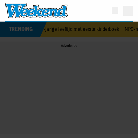
TRENDING
 84-jarige leeftijd met eerste kinderboek
•
NPO-manager Menno de Bo