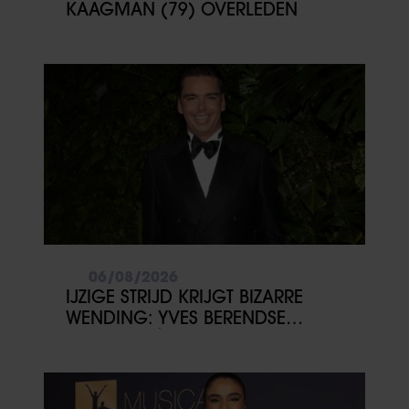
KAAGMAN (79) OVERLEDEN
partners kunnen deze gegevens combineren met andere
informatie die u aan ze heeft verstrekt of die ze hebben
verzameld op basis van uw gebruik van hun services. U
gaat akkoord met onze cookies als u onze website blijft
gebruiken.
06/08/2026
IJZIGE STRIJD KRIJGT BIZARRE
WENDING: YVES BERENDSE
BELANDT TÓCH MET VALENTIJN
DRIESSEN IN HET VLIEGTUIG