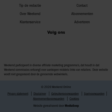
Tip de redactie
Contact
Over Weekend
Abonnementen
Klantenservice
Adverteren
Volg ons
Weekend participeert in diverse affiliate marketing programma’s, dat houdt in dat
Weekend commissies ontvangt voor aankopen middels links van retailers. Deze website
wordt niet gesponsord door de genoemde webwinkels.
© 2026 Weekend Online
Privacy statement
Disclaimer
Gebruikersvoorwaarden
Spelvoorwaarden
Abonnementsvoorwaarden
Cookies
Website gerealiseerd door
MediaSoep