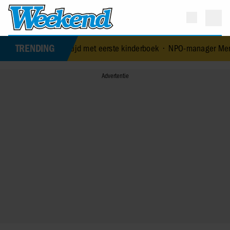
TRENDING
eeftijd met eerste kinderboek
•
NPO-manager Menno de Boer geschors