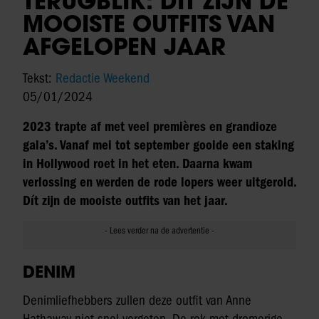
TERUGBLIK: DÍT ZIJN DE
MOOISTE OUTFITS VAN
AFGELOPEN JAAR
Tekst:
Redactie Weekend
05/01/2024
2023 trapte af met veel premières en grandioze
gala’s. Vanaf mei tot september gooide een staking
in Hollywood roet in het eten. Daarna kwam
verlossing en werden de rode lopers weer uitgerold.
Dít zijn de mooiste outfits van het jaar.
DENIM
Denimliefhebbers zullen deze outfit van Anne
Hathaway niet snel vergeten. De rok met dromerige