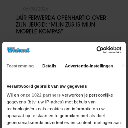
06/08/2026
JAÏR FERWERDA OPENHARTIG OVER
ZIJN JEUGD: “MIJN ZUS IS MIJN
MORELE KOMPAS”
Vriendin
Toestemming
Details
Advertentie-instellingen
Ov
Verantwoord gebruik van uw gegevens
Wij en
onze 1022 partners
verwerken je persoonlijke
gegevens (bijv. uw IP-adres) met behulp van
technologieën zoals cookies om informatie op uw
apparaat op te slaan en te gebruiken met als doel
gepersonaliseerde advertenties en content, metingen aan