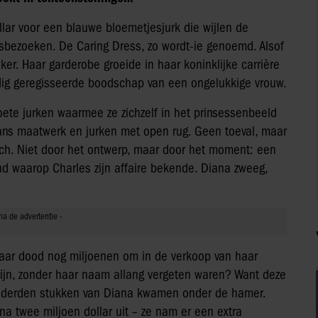
lar voor een blauwe bloemetjesjurk die wijlen de
isbezoeken. De Caring Dress, zo wordt-ie genoemd. Alsof
zeker. Haar garderobe groeide in haar koninklijke carrière
ldig geregisseerde boodschap van een ongelukkige vrouw.
rzoete jurken waarmee ze zichzelf in het prinsessenbeeld
liaans maatwerk en jurken met open rug. Geen toeval, maar
ch. Niet door het ontwerp, maar door het moment: een
ond waarop Charles zijn affaire bekende. Diana zweeg,
haar dood nog miljoenen om in de verkoop van haar
 zijn, zonder haar naam allang vergeten waren? Want deze
nderden stukken van Diana kwamen onder de hamer.
na twee miljoen dollar uit – ze nam er een extra