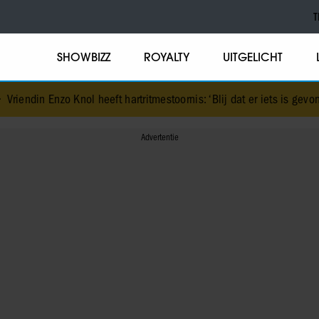
T
SHOWBIZZ
ROYALTY
UITGELICHT
ol heeft hartritmestoornis: ‘Blij dat er iets is gevonden’
•
Peter Fabe