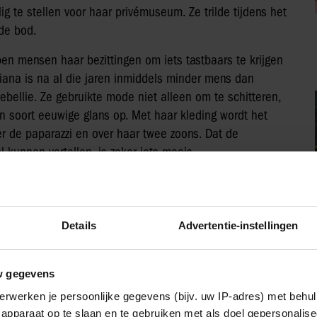
g te stellen voor haar privémuseum. Ze trilde tijdens het
nde bod.
en mensen haar bezittingen om iets tastbaars te krijgen
Diana is na al die jaren inmiddels minder mens dan
ebellie. Ze gebruikte mode niet alleen om te schitteren,
n soort eeuwige glans op. Met haar kleding wordt het
er de paparazzi en over haar twee zoons. Dat de
l kunnen vertellen, is zeker iets moois.
rin geen trendsetter toen ze zelf in 1997 uitverkoop
eld voor dat ze naar Drakensteyn verhuisde, dat niet ook
gooid. Een greep uit elk decennium werd uiteindelijk
Details
Advertentie-instellingen
rzijds omdat ze onze koningin was. Maar ook omdat je
 brede schouders en typerende hoeden. Toch wel als een
laars grof geld hebben willen betalen. En diverse musea
w gegevens
uit haar collectie over te nemen. Een Prinsjesdagjurk,
erwerken je persoonlijke gegevens (bijv. uw IP-adres) met behul
 handgemaakt voor haarzelf, dus het tentoonstellen
apparaat op te slaan en te gebruiken met als doel gepersonalise