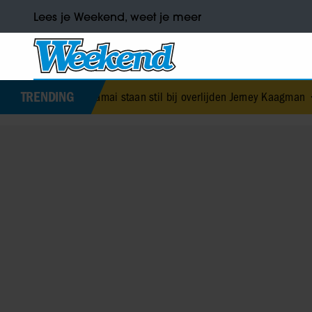
Lees je Weekend, weet je meer
TRENDING
en Jamai staan stil bij overlijden Jerney Kaagman
•
Vriendin Enzo Kn