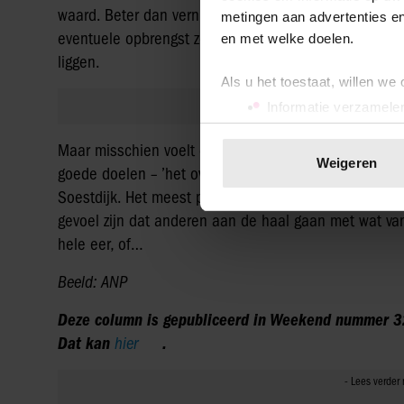
waard. Beter dan vernietigen, wat nu is gebeurd, uit 
metingen aan advertenties en
eventuele opbrengst zouden ook nog eens goede doel
en met welke doelen.
liggen.
Als u het toestaat, willen we
Informatie verzamelen
Uw apparaat identific
Maar misschien voelt dat veilen niet zo lekker. De vie
Lees meer over hoe uw perso
Weigeren
goede doelen – ’het overschot’ van wat ze niet wild
toestemming op elk moment wi
Soestdijk. Het meest persoonlijke hadden ze er natuur
We gebruiken cookies om cont
gevoel zijn dat anderen aan de haal gaan met wat va
websiteverkeer te analyseren
hele eer, of…
media, adverteren en analys
Beeld: ANP
verstrekt of die ze hebben v
onze website blijft gebruiken.
Deze column is gepubliceerd in Weekend nummer 32,
Dat kan
hier
.