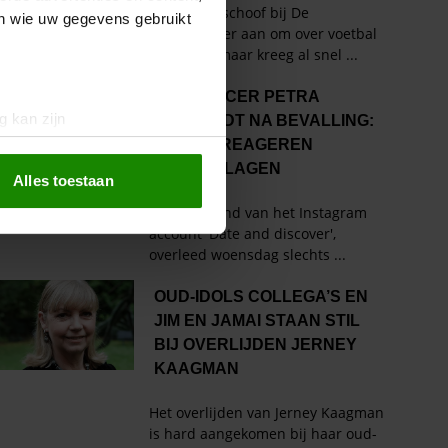
en wie uw gegevens gebruikt
g kan zijn
erprinting)
t
detailgedeelte
in. U kunt uw
Alles toestaan
 media te bieden en om ons
ze partners voor social
nformatie die u aan ze heeft
oord met onze cookies als u