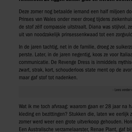
Deze zomer nog betaalde iemand een half miljoen dol
Prinses van Wales onder meer droeg tijdens ziekenhu
de stof zélf compassie uitstraalt. Diana was stijlvol, 
uit van noodzakelijk prinsessenkwaad tot een zorgvu
In de jaren tachtig, net in de familie, droeg ze suike
perste. Later, in de jaren negentig, koos ze voor Ita
communicatie. De Revenge Dress is inmiddels mythis
zwart, strak, kort, schouderloos state ment op de av
maar gaf stof tot nadenken.
Wat ik me toch afvraag: waarom gaan er 28 jaar na 
kleding en bezittingen? Stukken die, laten we eerlijk
zomer werd weer een grote uitverkoop gehouden. Ho
Een Australische verzamelaarster, Renae Plant, gaf bij