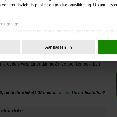
angst dat het in verkeerde handen zou vallen. Met de
 content, inzicht in publiek en productontwikkeling. U kunt kiez
en kunnen worden gesteund die Beatrix na aan het hart
 ook graag:
 over uw geografische locatie, die tot een paar meter nauwkeuri
eren door het actief te scannen op specifieke eigenschappen (fing
r koninklijke zussen veilden gezamenlijk – voor hun
onlijke gegevens worden verwerkt en stel uw voorkeuren in he
Aanpassen
en hebben uit de nalatenschap van hun ouders op
jzigen of intrekken in de Cookieverklaring.
lijk al tussenuit gehaald. Maar toch moet het een raar
ent en advertenties te personaliseren, om functies voor social
n je ouders was. En er dan nog mee pronken ook. Een
. Ook delen we informatie over uw gebruik van onze site met on
e. Deze partners kunnen deze gegevens combineren met andere i
erzameld op basis van uw gebruik van hun services. U gaat akk
 nú in de winkel! Of lees ‘m
online.
Liever bestellen?