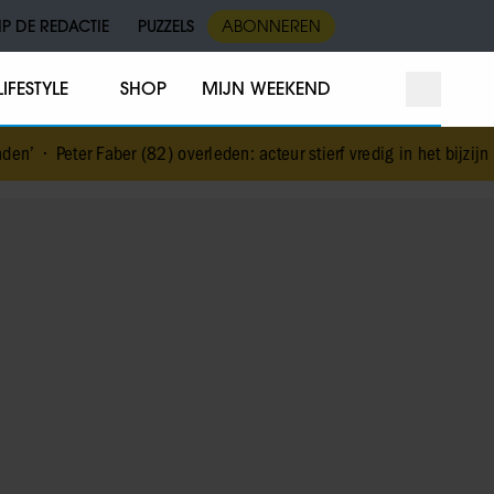
IP DE REDACTIE
PUZZELS
ABONNEREN
LIFESTYLE
SHOP
MIJN WEEKEND
r (82) overleden: acteur stierf vredig in het bijzijn van zijn meest di