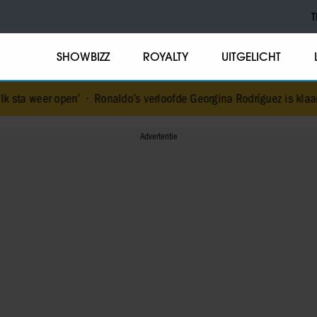
T
SHOWBIZZ
ROYALTY
UITGELICHT
en’
•
Ronaldo’s verloofde Georgina Rodríguez is klaar met comment