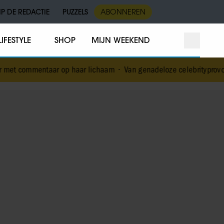
IP DE REDACTIE
PUZZELS
ABONNEREN
LIFESTYLE
SHOP
MIJN WEEKEND
aar op haar lichaam
•
Van genadeloze celebrityprovocateur tot erns