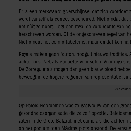
Er is een merkwaardig verschijnsel dat zich voordoet
wordt vanzelf als correct beschouwd. Niet omdat dat 
het níét zo hoort. Legt een royal de vork rechts van 
herschreven worden. Of de ongeschreven regel van het h
Niet omdat het comfortabeler is, maar omdat koning 
Royals maken geen fouten, hooguit nieuwe tradities. A
achter ons. Net als etiquette voor velen. Voor royals
De Zorreguieta’s mogen dan geen blauw bloed hebben,
beweegt in de hogere regionen van representatie. Jui
Op Paleis Noordeinde was ze gastvrouw van een groo
gezondheidsorganisatie die ze zelf opzette. Beleidsm
zaten in de Grote Balzaal, met camera’s die achterin 
op het podium toen Máxima plots opstond. De ernst wa