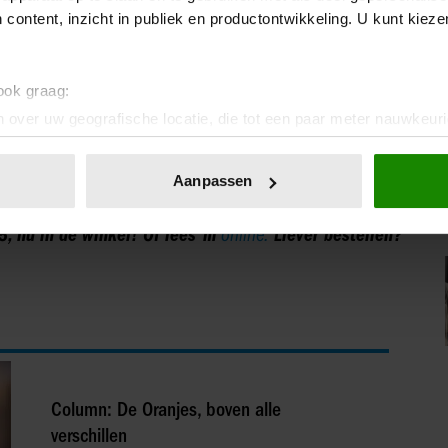
plooi.
 content, inzicht in publiek en productontwikkeling. U kunt kiez
 ook graag:
erugkomst fluisterend de voorzitter op de hoogte bracht.
 over uw geografische locatie, die tot een paar meter nauwkeuri
 vol mensen. The show must go on en dat is niet altijd
eren door het actief te scannen op specifieke eigenschappen (fing
uis. “Mijn prioriteiten zijn mijn man, mijn kinderen en
onlijke gegevens worden verwerkt en stel uw voorkeuren in he
Aanpassen
.”
jzigen of intrekken in de Cookieverklaring.
 nú in de winkel! Of lees ‘m
online.
Liever bestellen?
ent en advertenties te personaliseren, om functies voor social
. Ook delen we informatie over uw gebruik van onze site met on
e. Deze partners kunnen deze gegevens combineren met andere i
erzameld op basis van uw gebruik van hun services. U gaat akk
Column: De Oranjes, boven alle
verschillen