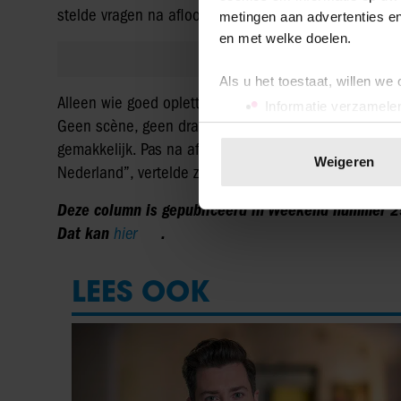
stelde vragen na afloop – haar gezicht als altijd in de 
metingen aan advertenties en
en met welke doelen.
Als u het toestaat, willen we
Alleen wie goed oplette, had kunnen zien hoe ze bij t
Informatie verzamelen
Geen scène, geen drama. De plicht riep, haar huis zat
Uw apparaat identific
gemakkelijk. Pas na afloop vertrok ze naar het zieken h
Lees meer over hoe uw perso
Weigeren
Nederland”, vertelde ze me ooit. “Dat weeg ik altijd af
toestemming op elk moment wi
Deze column is gepubliceerd in Weekend nummer 25,
We gebruiken cookies om cont
Dat kan
hier
.
websiteverkeer te analyseren
media, adverteren en analys
LEES OOK
verstrekt of die ze hebben v
onze website blijft gebruiken.