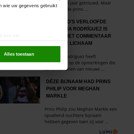
en wie uw gegevens gebruikt
g kan zijn
erprinting)
t
detailgedeelte
in. U kunt uw
Alles toestaan
 media te bieden en om ons
ze partners voor social
nformatie die u aan ze heeft
oord met onze cookies als u