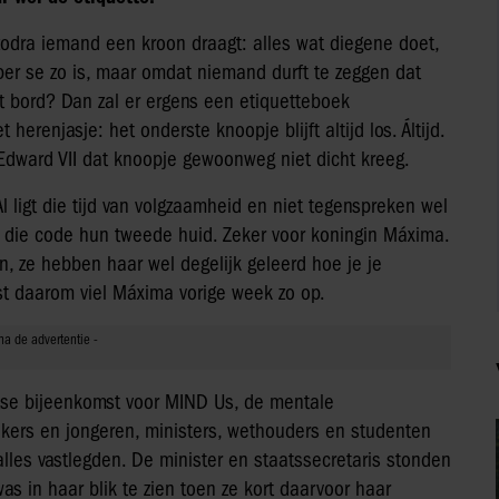
 zodra iemand een kroon draagt: alles wat diegene doet,
per se zo is, maar omdat niemand durft te zeggen dat
het bord? Dan zal er ergens een etiquetteboek
erenjasje: het onderste knoopje blijft altijd los. Áltijd.
Edward VII dat knoopje gewoonweg niet dicht kreeg.
l ligt die tijd van volgzaamheid en niet tegenspreken wel
 is die code hun tweede huid. Zeker voor koningin Máxima.
 ze hebben haar wel degelijk geleerd hoe je je
st daarom viel Máxima vorige week zo op.
tse bijeenkomst voor MIND Us, de mentale
akers en jongeren, ministers, wethouders en studenten
alles vastlegden. De minister en staatssecretaris stonden
s in haar blik te zien toen ze kort daarvoor haar