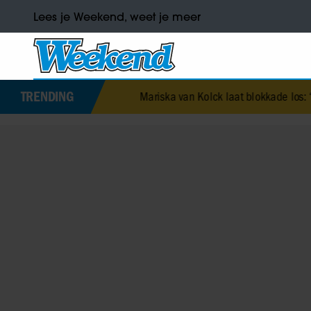
Lees je Weekend, weet je meer
TRENDING
Mariska van Kolck laat blokkade los: ‘Ik sta weer op